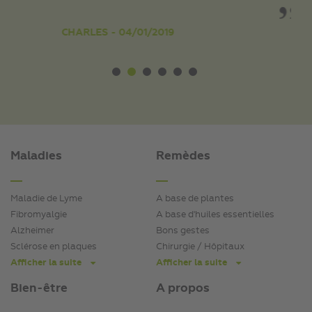
e
CHARLES - 04/01/2019
nées
RCI
Maladies
Remèdes
Maladie de Lyme
A base de plantes
Fibromyalgie
A base d'huiles essentielles
Alzheimer
Bons gestes
Sclérose en plaques
Chirurgie / Hôpitaux
Afficher la suite
Afficher la suite
Bien-être
A propos