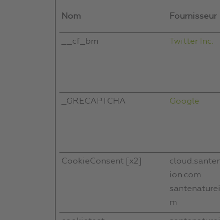
Nom
Fournisseur
__cf_bm
Twitter Inc.
_GRECAPTCHA
Google
CookieConsent [x2]
cloud.sante
ion.com
santenature
m