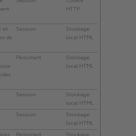
le
Session
Cookie
ment
HTTP
E et
Session
Stockage
es de
local HTML
Persistant
Stockage
 pour
local HTML
lides
Session
Stockage
local HTML
Session
Stockage
local HTML
okies
Persistant
Stockage