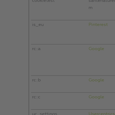
cookietest
santenature
m
is_eu
Pinterest
rc::a
Google
rc::b
Google
rc::c
Google
uc_settings
Usercentri