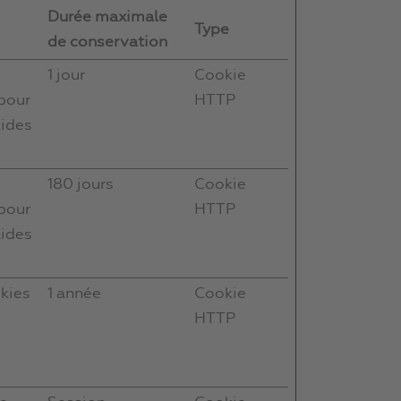
Durée maximale
Type
de conservation
1 jour
Cookie
 pour
HTTP
lides
180 jours
Cookie
 pour
HTTP
lides
okies
1 année
Cookie
HTTP