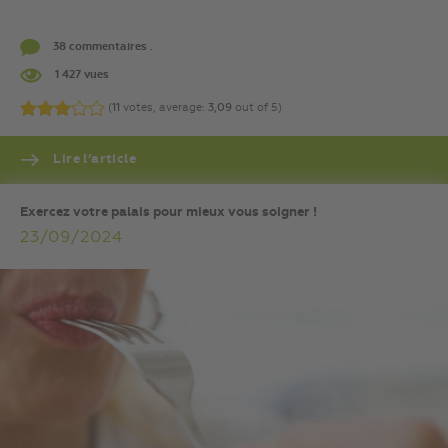
38 commentaires .
1 427 vues
(
11
votes, average:
3,09
out of 5)
Lire l’article
Exercez votre palais pour mieux vous soigner !
23/09/2024