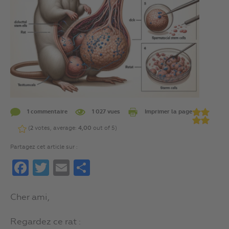
1 commentaire
1 027 vues
Imprimer la page
(
2
votes, average:
4,00
out of 5)
Partagez cet article sur :
Facebook
Twitter
Email
Partager
Cher ami,
Regardez ce rat :