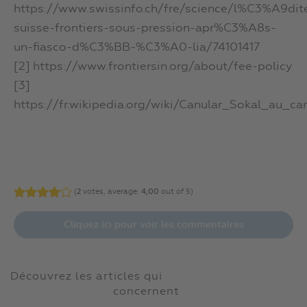
https://www.swissinfo.ch/fre/science/l%C3%A9dit
suisse-frontiers-sous-pression-apr%C3%A8s-
un-fiasco-d%C3%BB-%C3%A0-lia/74101417
[2] https://www.frontiersin.org/about/fee-policy
[3]
https://fr.wikipedia.org/wiki/Canular_Sokal_au_c
(
2
votes, average:
4,00
out of 5)
Cliquez ici pour voir les commentaires
Découvrez les articles qui
concernent