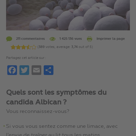
211 commentaires
1 425 136 vues
Imprimer la page
(
389
votes, average:
3,74
out of 5)
Partagez cet article sur :
Facebook
Twitter
Email
Partager
Quels sont les symptômes du
candida Albican ?
Vous reconnaissez-vous?
Si vous vous sentez comme une limace, avec
l’envie de traîner au lit tous les matins…