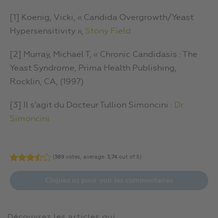
[1] Koenig, Vicki, « Candida Overgrowth/Yeast
Hypersensitivity »,
Stony Field
[2] Murray, Michael T, « Chronic Candidasis : The
Yeast Syndrome, Prima Health Publishing,
Rocklin, CA, (1997)
[3] Il s’agit du Docteur Tullion Simoncini :
Dr.
Simoncini
(
389
votes, average:
3,74
out of 5)
Cliquez ici pour voir les commentaires
Découvrez les articles qui