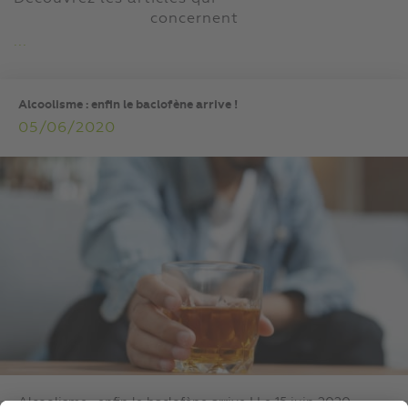
concernent
...
Alcoolisme : enfin le baclofène arrive !
05/06/2020
Alcoolisme : enfin le baclofène arrive ! Le 15 juin 2020