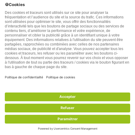
commencera ENFIN la commercialisation officielle du
médicament Baclocur (...
21 commentaires .
3 797 vues
(
7
votes, average:
4,29
out of 5)
Lire l’article
7 aliments qui aggravent la constipation
11/02/2020