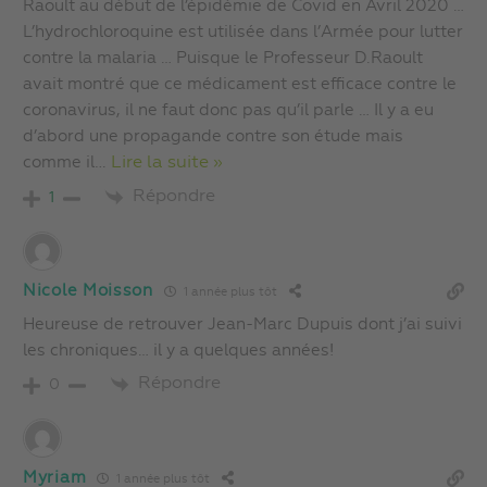
Raoult au début de l’épidémie de Covid en Avril 2020 …
L’hydrochloroquine est utilisée dans l’Armée pour lutter
contre la malaria … Puisque le Professeur D.Raoult
avait montré que ce médicament est efficace contre le
coronavirus, il ne faut donc pas qu’il parle … Il y a eu
d’abord une propagande contre son étude mais
comme il
…
Lire la suite »
Répondre
1
Nicole Moisson
1 année plus tôt
Heureuse de retrouver Jean-Marc Dupuis dont j’ai suivi
les chroniques… il y a quelques années!
Répondre
0
Myriam
1 année plus tôt