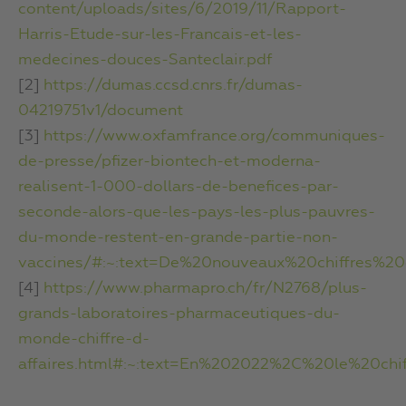
content/uploads/sites/6/2019/11/Rapport-
Harris-Etude-sur-les-Francais-et-les-
medecines-douces-Santeclair.pdf
[2]
https://dumas.ccsd.cnrs.fr/dumas-
04219751v1/document
[3]
https://www.oxfamfrance.org/communiques-
de-presse/pfizer-biontech-et-moderna-
realisent-1-000-dollars-de-benefices-par-
seconde-alors-que-les-pays-les-plus-pauvres-
du-monde-restent-en-grande-partie-non-
vaccines/#:~:text=De%20nouveaux%20chiffres
[4]
https://www.pharmapro.ch/fr/N2768/plus-
grands-laboratoires-pharmaceutiques-du-
monde-chiffre-d-
affaires.html#:~:text=En%202022%2C%20le%20ch