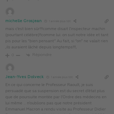
michelle Grosjean
1 année plus tôt
mais c’est bien sûr!!!comme disait l’inspecteur machin
(pourtant célèbre)!!comme lui: on suit notre idée et tant
pis pour les “bien pensant” Au fait, si “on” ne valait rien
,ils auraient lâché depuis longtemps!!!,
Répondre
0
Jean-Yves Dolveck
1 année plus tôt
En ce qui concerne le Professeur Raoult, je suis
persuadé que sa suspension est du secret d’état plus
que de poursuite montée par l’Ordre des médecins en
lui même … n’oublions pas que notre président
Emmanuel Macron a rendu visite au Professeur Didier