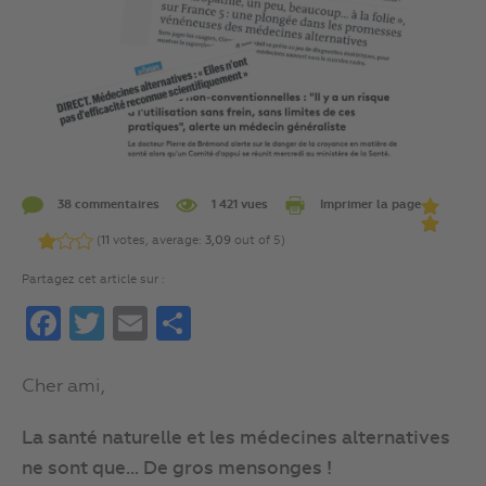
38 commentaires
1 421 vues
Imprimer la page
(
11
votes, average:
3,09
out of 5)
Partagez cet article sur :
Facebook
Twitter
Email
Partager
Cher ami,
La santé naturelle et les médecines alternatives
ne sont que… De gros mensonges !