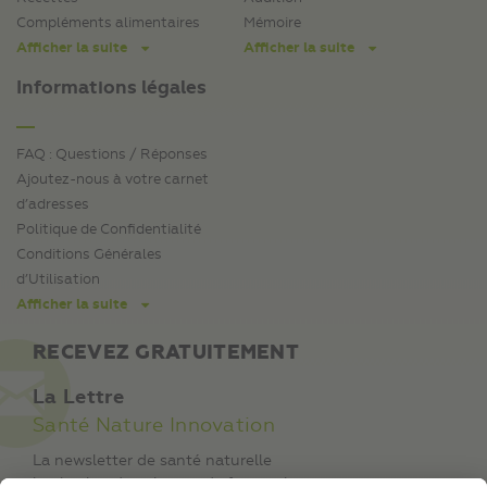
Compléments alimentaires
Mémoire
Afficher la suite
Afficher la suite
Informations légales
FAQ : Questions / Réponses
Ajoutez-nous à votre carnet
d’adresses
Politique de Confidentialité
Conditions Générales
d’Utilisation
Afficher la suite
RECEVEZ GRATUITEMENT
La Lettre
Santé Nature Innovation
La newsletter de santé naturelle
la plus lue dans le monde francophone.