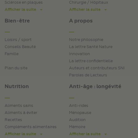
Sclérose en plaques
Chirurgie / Hôpitaux
Afficher la suite
Afficher la suite
Bien-être
A propos
Loisirs / sport
Notre philosophie
Conseils Beauté
La lettre Santé Nature
Famille
Innovation
La lettre confidentielle
Plan du site
Auteurs et contributeurs SNI
Paroles de Lecteurs
Nutrition
Anti-âge : longévité
Aliments sains
Anti-rides
Aliments à éviter
Ménopause
Recettes
Audition
Compléments alimentaires
Mémoire
Afficher la suite
Afficher la suite