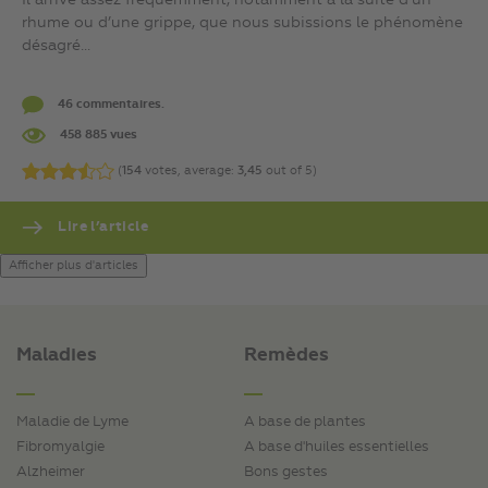
Il arrive assez fréquemment, notamment à la suite d’un
rhume ou d’une grippe, que nous subissions le phénomène
désagré...
46 commentaires.
458 885 vues
(
154
votes, average:
3,45
out of 5)
Lire l’article
Afficher plus d'articles
Maladies
Remèdes
Maladie de Lyme
A base de plantes
Fibromyalgie
A base d'huiles essentielles
Alzheimer
Bons gestes