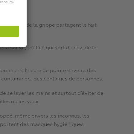
e et ceux de la grippe partagent le fait
 la salive, tout ce qui sort du nez, de la
commun à l’heure de pointe enverra des
nt contaminer… des centaines de personnes.
e se laver les mains et surtout d’éviter de
lles ou les yeux.
loppé, même envers les inconnus, les
s portent des masques hygiéniques.