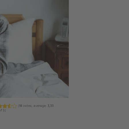
(
18
votes, average:
3,33
of 5)