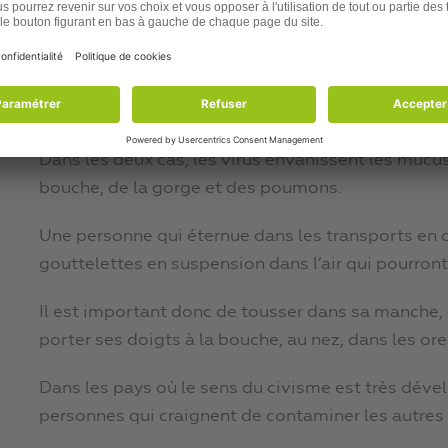
« Que nul ne me touche ! »
Au chapitre des points communs, les virus du rhum
d’être extrêmement contagieux.
Dans les deux cas, les virus envahissent les mucus :
bouche, de la gorge et des poumons.
Une personne qui éternue dans les transports en 
gouttelettes en suspension dans l’air qui pourro
Il est important donc de tousser dans sa manche, d
porter ses doigts à la bouche, au nez, dans les orei
Dans les pays où le sens du civisme est très déve
personnes qui craignent de contaminer les autre