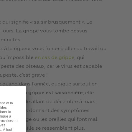
qui signifie « saisir brusquement ». Le
s jours. La grippe vous tombe dessus
 minutes.
à la rigueur vous forcer à aller au travail ou
e ou impossible
en cas de grippe
, qui
» (peste des oiseaux, car le virus est capable
a peste, c’est grave !
e quand dans l’année, quoique surtout en
intérieur.
La grippe est saisonnière
, elle
s la période allant de décembre à mars.
rtes de virus donnant des symptômes
 nez, la gorge ou les oreilles qui font mal.
 même famille se ressemblent plus.