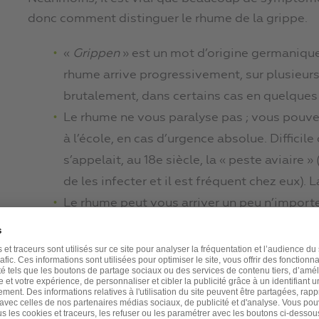
donc comment distinguer le rhume de la grippe.
«
Grippen
» est un mot d’origine germanique 
rhume arrive progressivement, sur plusieur
brutalement, dans certains cas en quelques
Le rhume ne vous paralyse pas ; vous pouvez 
à l’école, en cas d’urgence absolue. Difficil
s’appelait, au 18e siècle, la « peste aviaire 
de les infecter et il est fréquent chez eux). L
Le rhume peut vous arriver un peu n’import
hiver parce que les gens se rassemblent à l
’
fonctionne par épidémies de deux mois, dan
Le rhume peut être provoqué par toutes so
variés. C’est pourquoi c’est parfois plutôt le
Les grippes provoquées par des virus d’une