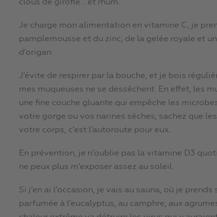
clous de girofle… et rhum.
Je charge mon alimentation en vitamine C, je pren
pamplemousse et du zinc, de la gelée royale et une 
d’origan.
J’évite de respirer par la bouche, et je bois réguli
mes muqueuses ne se dessèchent. En effet, les m
une fine couche gluante qui empêche les microbes
votre gorge ou vos narines sèches, sachez que les
votre corps, c’est l’autoroute pour eux.
En prévention, je n’oublie pas la vitamine D3 quo
ne peux plus m’exposer assez au soleil.
Si j’en ai l’occasion, je vais au sauna, où je prends 
parfumée à l’eucalyptus, au camphre, aux agrumes, 