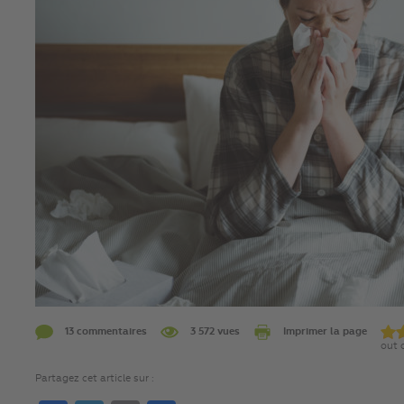
13 commentaires
3 572 vues
Imprimer la page
out 
Partagez cet article sur :