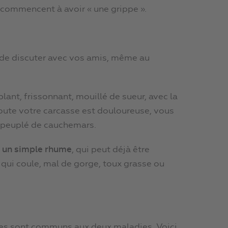
s commencent à avoir « une grippe ».
e de discuter avec vos amis, même au
blant, frissonnant, mouillé de sueur, avec la
oute votre carcasse est douloureuse, vous
t peuplé de cauchemars.
t
un simple rhume
, qui peut déjà être
z qui coule, mal de gorge, toux grasse ou
es sont communs aux deux maladies. Voici