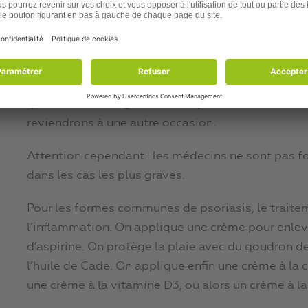
globules blancs.
L’autre traitement médical de choc contre le psori
à l’origine en chimiothérapie. Elle est dérivée du 
cellules, et pour cause : le gaz moutarde tue les c
qu’il est fatal. Il agit toutefois par un autre méc
reviendrons à une autre occasion.
Attention cependant : les médecins ne sont pas f
dans les cas les plus graves.
Pour les formes communes de psoriasis, le trait
l’inflammation. On applique une crème pour enleve
d’aspirine. On protège la plaie avec du goudron
l’huile de Cade. On applique enfin une crème à la 
une crème à la vitamine D3, ou alors un crème à la