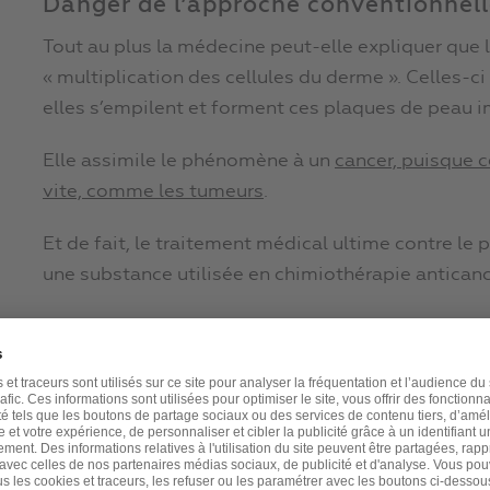
Danger de l’approche conventionnel
Tout au plus la médecine peut-elle expliquer que 
« multiplication des cellules du derme ». Celles-ci
elles s’empilent et forment ces plaques de peau 
Elle assimile le phénomène à un
cancer, puisque c
vite, comme les tumeurs
.
Et de fait, le traitement médical ultime contre le p
une substance utilisée en chimiothérapie antican
Le méthotrexate est bien connu pour laisser les p
d’ulcères sur les muqueuses et les voies gastro-int
Surtout, le méthotrexate détruit le système immun
pour cela
puisqu’il a servi en premier dans le trai
« cancer du sang ». Elle est provoquée par la prol
causée par la multiplication anarchique des cellu