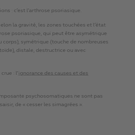
ions : c’est l’arthrose psoriasique.
elon la gravité, les zones touchées et l’état
rose psoriasique, qui peut être asymétrique
 du corps), symétrique (touche de nombreuses
oïde), distale, destructrice ou avec
rue : l’
ignorance des causes et des
composante psychosomatiques ne sont pas
saisir, de « cesser les simagrées ».