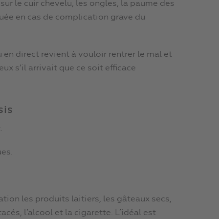
e sur le cuir chevelu, les ongles, la paume des
iquée en cas de complication grave du
 en direct revient à vouloir rentrer le mal et
x s’il arrivait que ce soit efficace
sis
.
ues.
ion les produits laitiers, les gâteaux secs,
cés, l’alcool et la cigarette. L’idéal est