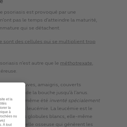
le
le psoriasis est provoqué par une
 n’ont pas le temps d’atteindre la maturité,
immature qui se détachent.
e sont des cellules qui se multiplient trop
soriasis n’est autre que le
méthotrexate,
céreuse.
atients chauves, amaigris, couverts
estinales, de la bouche jusqu’à l’anus.
itaire. Il a même été
inventé spécialement
tement de la leucémie. La leucémie est le
ifération des globules blancs, elle-même
les de la moelle osseuse qui génèrent les