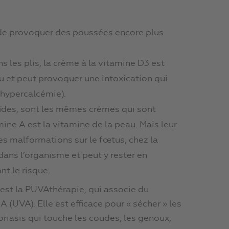
 de provoquer des poussées encore plus
 les plis, la crème à la vitamine D3 est
u et peut provoquer une intoxication qui
(hypercalcémie).
oïdes, sont les mêmes crèmes qui sont
tamine A est la vitamine de la peau. Mais leur
s malformations sur le fœtus, chez la
ans l’organisme et peut y rester en
t le risque.
 est la PUVAthérapie, qui associe du
A (UVA). Elle est efficace pour « sécher » les
oriasis qui touche les coudes, les genoux,