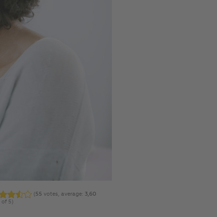
(
55
votes, average:
3,60
 of 5)