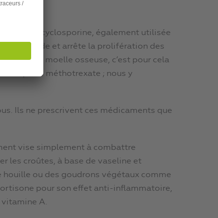
asis est la cyclosporine, également utilisée
gaz moutarde et arrête la prolifération des
ellules de la moelle osseuse, c’est pour cela
anisme que le méthotrexate ; nous y
ous. Ils ne prescrivent ces médicaments que
ement vise simplement à combattre
r les croûtes, à base de vaseline et
 de houille ou des goudrons végétaux comme
cortisone pour son effet anti-inflammatoire,
 vitamine A.