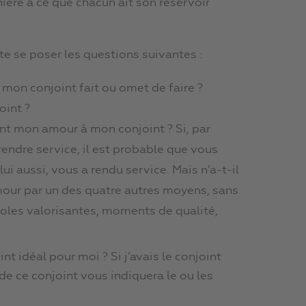
nière à ce que chacun ait son réservoir
te se poser les questions suivantes :
 mon conjoint fait ou omet de faire ?
oint ?
nt mon amour à mon conjoint ? Si, par
rendre service, il est probable que vous
i aussi, vous a rendu service. Mais n’a-t-il
our par un des quatre autres moyens, sans
aroles valorisantes, moments de qualité,
nt idéal pour moi ? Si j’avais le conjoint
 de ce conjoint vous indiquera le ou les