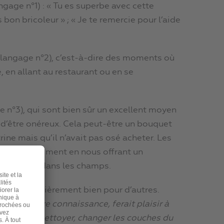
ngage n°1) : « Tu es superbe avec cette
s bon bricoleur » ; « Je te remercie pour l’aide
langage n°2), c’est-à-dire des moments où
, en allant au restaurant ou en se
 n°3), qui sont bien sûr un excellent moyen
n d’être onéreux. Cela peut-être un bouquet
itrine mais qu’il n’avait pas osé acheter. Les
u’ils nous aiment en nous offrant un
s cueillies dans les champs.
he particulièrement bien pour d’autres.
 qui, à votre connaissance, ferait plaisir à
’aspirateur, nettoyer, changer les couches du