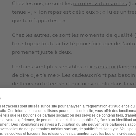
Chez les uns, ce sont les
(la
paroles valorisantes
tenue » ; « Ton repas est délicieux » ; « Tu es un trè
que tu m’apportes… ».
Chez les autres, ce sont les
(
moments de qualité
l’on stoppe toute activité pour s’occuper de l’autre
promenant juste à deux.
Certains sont plus sensibles aux
(langage
cadeaux
de dire « je t’aime ». Les cadeaux n’ont pas besoi
de fleurs ou le tee-shirt qui lui avait plu dans la v
enfants n’hésitent d’ailleurs pas à nous montrer q
bricolage fait de leur main ou un bouquet de fleur
(langage n°4) est une clé qui marc
Rendre service
Gary Chapman explique : «
J’entends par là tout ce
votre conjoint : cuisiner, mettre la table, passer l