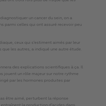
s ont trois fois plus de risque que les
e diagnostiquer un cancer du sein, on a
ns parmi celles qui ont assuré recevoir peu
iaque, ceux qui s’estiment aimés par leur
ue les autres, a indiqué une autre étude.
nera des explications scientifiques à ça. Il
s jouent un rôle majeur sur notre rythme
irigé par les hormones produites par
 pas être aimé, perturbent la réponse
 entraînent la production d’acides dans