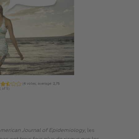
(
4
votes, average:
2,75
 of 5)
merican Journal of Epidemiology
, les