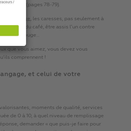
 voiture.
» (pages 78-79).
, les caresses, pas seulement à
her physique
au moment du café, être assis l’un contre
chaque feu rouge…
ceux que vous aimez, vous devez vous
qu’ils comprennent !
angage, et celui de votre
s valorisantes, moments de qualité, services
duée de 0 à 10, à quel niveau de remplissage
réponse, demander « que puis-je faire pour