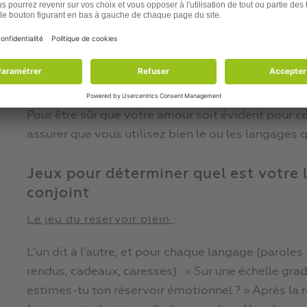
bébé, repeindre la chambre à coucher, entretenir la
Enfin, le cinquième langage, c’est bien sûr le
touc
visée sexuelle : main posée sur celle du conjoint 
l’autre en regardant la télévision, s’embrasser à 
Pour être sûr que votre amour soit évident pour 
assurer que vous utilisez bien le ou les langages 
Jeux pour déterminer quel est votre l
conjoint
:
Le jeu du réservoir plein
L’un dit à l’autre, et pour chaque langage (parole
rendus, cadeaux, caresses) : « Sur une échelle gra
estimes-tu ton réservoir émotionnel ? » Après la 