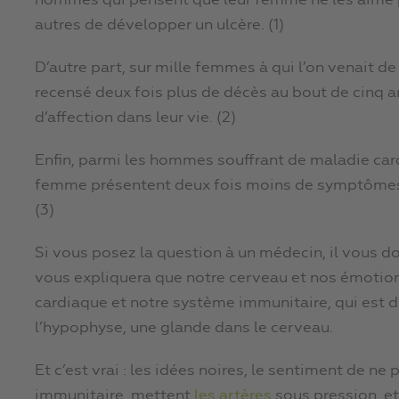
hommes qui pensent que leur femme ne les aime pa
autres de développer un ulcère. (1)
D’autre part, sur mille femmes à qui l’on venait d
recensé deux fois plus de décès au bout de cinq a
d’affection dans leur vie. (2)
Enfin, parmi les hommes souffrant de maladie card
femme présentent deux fois moins de symptômes q
(3)
Si vous posez la question à un médecin, il vous don
vous expliquera que notre cerveau et nos émotion
cardiaque et notre système immunitaire, qui est d
l’hypophyse, une glande dans le cerveau.
Et c’est vrai : les idées noires, le sentiment de ne
immunitaire, mettent
les artères
sous pression, et