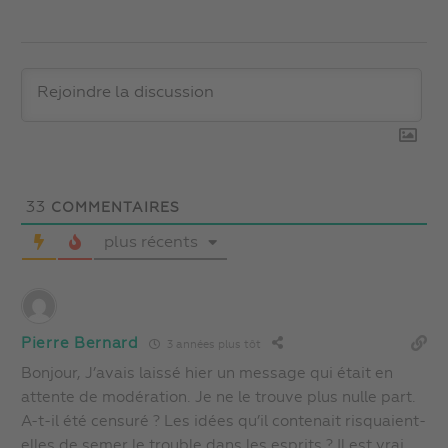
33
COMMENTAIRES
plus récents
Pierre Bernard
3 années plus tôt
Bonjour, J’avais laissé hier un message qui était en
attente de modération. Je ne le trouve plus nulle part.
A-t-il été censuré ? Les idées qu’il contenait risquaient-
elles de semer le trouble dans les esprits ? Il est vrai