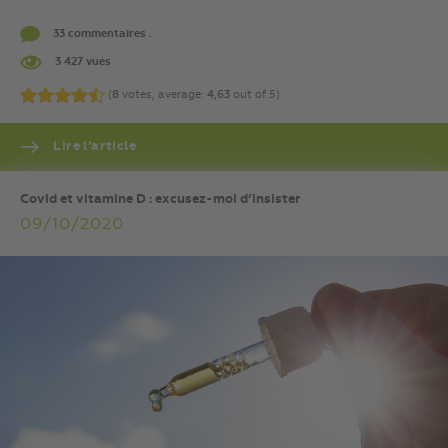
33 commentaires .
3 427 vues
(
8
votes, average:
4,63
out of 5)
Lire l’article
Covid et vitamine D : excusez-moi d’insister
09/10/2020