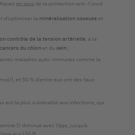
éfiques
en plus
de la protection anti-Covid :
t d’optimiser la
minéralisation osseuse
et
on contrôle de la tension artérielle
, à la
cancers du côlon
et du
sein
;
certaines maladies auto-immunes comme la
nmol/l, et 50 % d’entre eux ont des taux
ui est la plus vulnérable aux infections, qui
itamine D diminue avec l’âge, jusqu’à
laire aux UV-B.