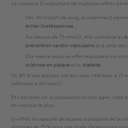
La vitamine D a pourtant de multiples effets bén
Dès 50 nmol/l de sang, la vitamine D perme
éviter l’ostéoporose
;
Au-dessus de 75 nmol/l, elle contribue au
b
prévention cardio-vasculaire
et à celle des
Elle exerce aussi un effet régulateur sur 
sclérose en plaque
et le
diabète
.
Or, 80 % des adultes ont des taux inférieurs à 75 
inférieurs à 50 nmol/l.
Et c’est bien sûr la population la plus âgée, celle q
en manque le plus.
En effet, la capacité de la peau à produire de la v
diminuer de 75 % pour une durée d’exposition simi