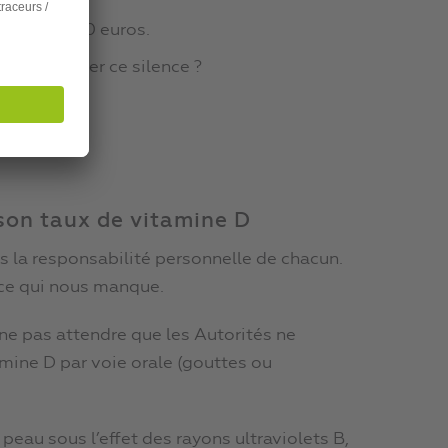
oûte que 20 euros.
”, expliquer ce silence ?
son taux de vitamine D
s la responsabilité personnelle de chacun.
e ce qui nous manque.
ne pas attendre que les Autorités ne
mine D par voie orale (gouttes ou
eau sous l’effet des rayons ultraviolets B,