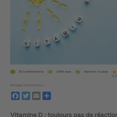
30 commentaires
3 886 vues
Imprimer la page
out
Partagez cet article sur :
Facebook
Twitter
Email
Partager
Vitamine D : toujours pas de réactio