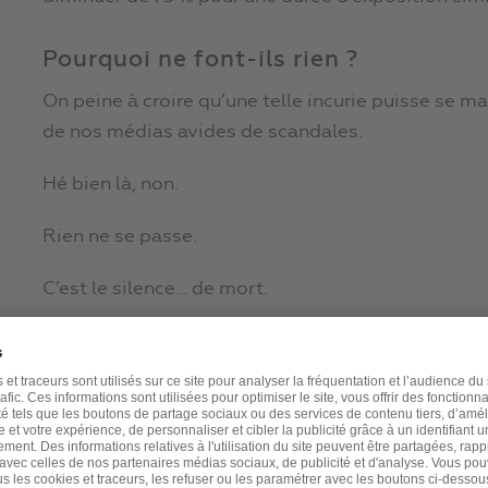
Pourquoi ne font-ils rien ?
On peine à croire qu’une telle incurie puisse se 
de nos médias avides de scandales.
Hé bien là, non.
Rien ne se passe.
C’est le silence… de mort.
Ce n’est pourtant pas une question de risque :
La vitamine D
ne cause des effets indésirab
dose journalière recommandée, chaque jour
Ce n’est pas non plus une question de coût :