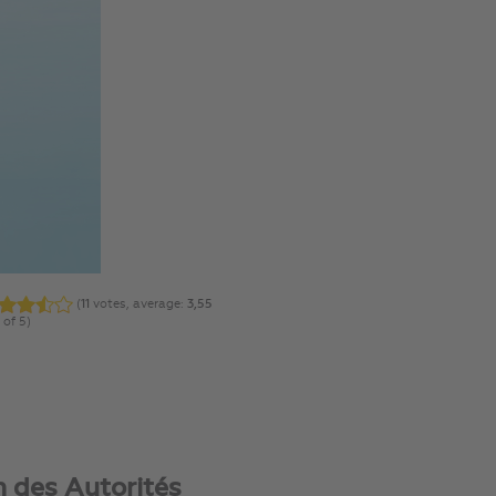
(
11
votes, average:
3,55
 of 5)
n des Autorités