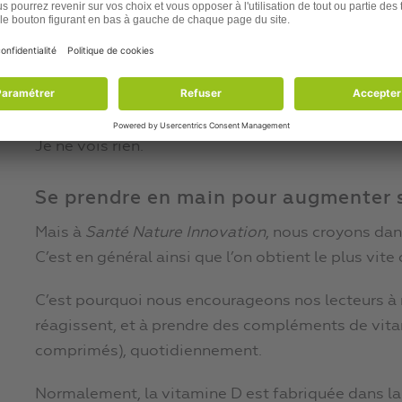
Un an de supplémentation en vitamine ne c
Comment, sans tomber dans la “théorie du complot
Je n’en sais rien.
Je ne vois rien.
Se prendre en main pour augmenter 
Mais à
Santé Nature Innovation
, nous croyons dan
C’est en général ainsi que l’on obtient le plus vit
C’est pourquoi nous encourageons nos lecteurs à 
réagissent, et à prendre des compléments de vita
comprimés), quotidiennement.
Normalement, la vitamine D est fabriquée dans la p