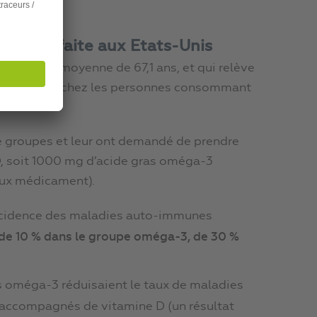
 d’être faite aux Etats-Unis
s âgées en moyenne de 67,1 ans, et qui relève
uto-immunes chez les personnes consommant
e groupes et leur ont demandé de prendre
, soit 1000 mg d’acide gras oméga-3
faux médicament).
 incidence des maladies auto-immunes
 de 10 % dans le groupe oméga-3, de 30 %
es oméga-3 réduisaient le taux de maladies
 accompagnés de vitamine D (un résultat