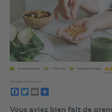
4 commentaires
1 358 vues
Imprimer la page
out o
Partagez cet article sur :
Facebook
Twitter
Email
Partager
Vous aviez bien fait de pren