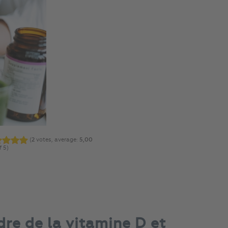
(
2
votes, average:
5,00
f 5)
dre de la vitamine D et