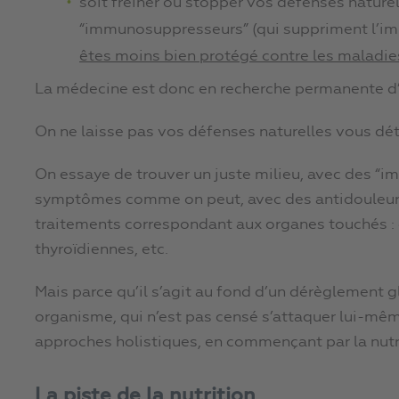
soit freiner ou stopper vos défenses naturel
“immunosuppresseurs” (qui suppriment l’imm
êtes moins bien protégé contre les maladie
La médecine est donc en recherche permanente d’
On ne laisse pas vos défenses naturelles vous détr
On essaye de trouver un juste milieu, avec des “i
symptômes comme on peut, avec des antidouleurs,
traitements correspondant aux organes touchés :
thyroïdiennes, etc.
Mais parce qu’il s’agit au fond d’un dérèglement 
organisme, qui n’est pas censé s’attaquer lui-mê
approches holistiques, en commençant par la nutri
La piste de la nutrition