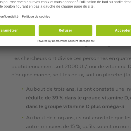
Unis.
Une découverte très importante vient
Il s’agit d’une étude portant sur 26 000 personne
une forte baisse de l’incidence des maladies a
de la vitamine D et des acides gras oméga-3.
Les chercheurs ont divisé ces personnes en quatr
quotidiennement soit 2000 UI/jour de vitamine D
d’origine marine, soit les deux, soit un placebo (
Au bout de trois ans, ils ont constaté une
réduite de 39 % dans le groupe vitamine D,
dans le groupe vitamine D plus oméga-3
.
Au bout de cinq ans, ils ont constaté que l
auto-immunes de 15 %, qu’ils soient ou non