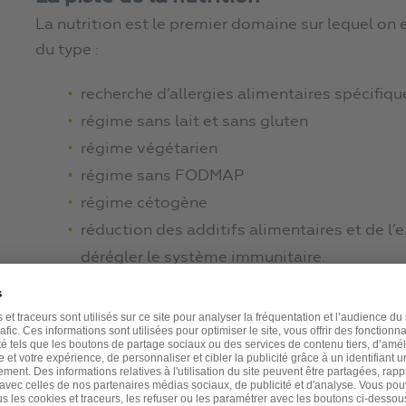
La nutrition est le premier domaine sur lequel on 
du type :
recherche d’allergies alimentaires spécifiqu
régime sans lait et sans gluten
régime végétarien
régime sans FODMAP
régime cétogène
réduction des additifs alimentaires et de l
dérégler le système immunitaire.
Comme les résultats restent aléatoires, les cherch
toutes les études établissant un lien entre le mode
et le déclenchement des maladies auto-immunes
Et là, chère lectrice, cher lecteur, une découverte 