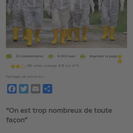
22 commentaires
6 002 vues
Imprimer la page
(
40
votes, average:
4,15
out of 5)
Partagez cet article sur :
Facebook
Twitter
Email
Partager
“On est trop nombreux de toute
façon”