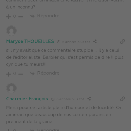
comment peut-on imaginer le laisser vivre à son voisin,
à un inconnu?
Répondre
0
Maryse THOUEILLES
6 années plus tôt
s’il n’y avait que ce commentaire stupide … il y a celui
de l’éditorialiste, Barbier qui s’est permis de dire !! plus
cynique tu meurs!!!
Répondre
0
Charmier François
6 années plus tôt
Merci pour cet article plein d’humour et de lucidité. On
aimerait que beaucoup de nos contemporains en
prennent de la graine.
Répondre