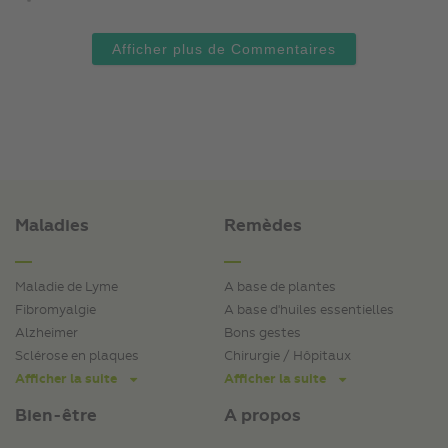
Afficher plus de Commentaires
Maladies
Remèdes
Maladie de Lyme
A base de plantes
Fibromyalgie
A base d'huiles essentielles
Alzheimer
Bons gestes
Sclérose en plaques
Chirurgie / Hôpitaux
Afficher la suite
Afficher la suite
Bien-être
A propos