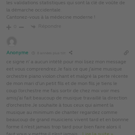
les validations statistiques qui sont la clé de voûte de
la démarche occidentale.
Cantonez-vous à la médecine moderne !
Répondre
0
Anonyme
8 années plus tôt
ce signe n’ a aucun intétê pour moi lisez mon message
eet vous comprendrez.Je fais ce que j’aime musique
orchestre piano violon chant et malgré la perte récente
de mon mari d’un petit fils et de mon fils je tiens le
coup l’orchestre me fais sortir de chez moi voir mes
amisj’ai fait beaucoup de musique travaillé la direction
d’orchestre.Je souhaite à tous ceux qui aiment la
musique au minimum de chanter regardez comme
beaucoup de grand musiciens vivent tard et en bonnne
forme il n’est jamais trop tard pour bien faire alors il
faut vous y mettre:il n’est jamais
…
Lire la suite »