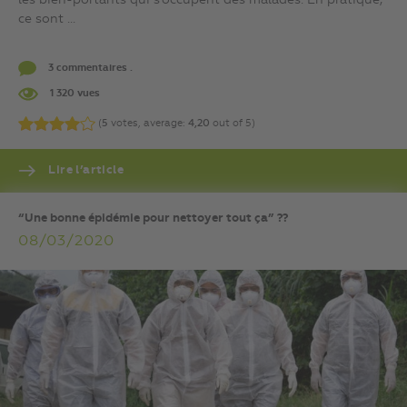
ce sont ...
3 commentaires .
1 320 vues
(
5
votes, average:
4,20
out of 5)
Lire l’article
“Une bonne épidémie pour nettoyer tout ça” ??
08/03/2020