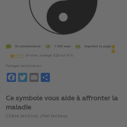
15 commentaires
7 306 vues
Imprimer la page
(
9
votes, average:
3,22
out of 5)
Partagez cet article sur :
Facebook
Twitter
Email
Partager
Ce symbole vous aide à affronter la
maladie
Chère lectrice, cher lecteur,