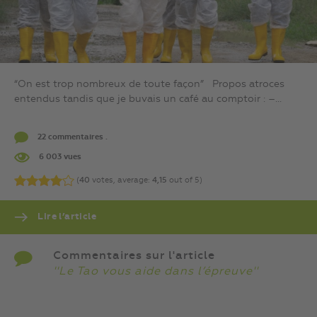
“On est trop nombreux de toute façon” Propos atroces
entendus tandis que je buvais un café au comptoir : –...
22 commentaires .
6 003 vues
(
40
votes, average:
4,15
out of 5)
Lire l’article
Commentaires sur l'article
''Le Tao vous aide dans l’épreuve''