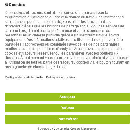
pairs et surtout nos descendants.
Répondre
0
Diallo
3 années plus tôt
Trop de courriers à mon goût.
Répondre
0
Meunier
3 années plus tôt
Je vous livre une phrase du même genre: « il y a ce
que la vie a fait de nous et puis il y a ce que nous, nous
faisons de ce que la vie a fait de nous « .
Répondre
0