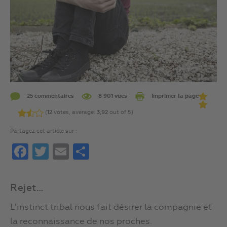
25 commentaires
8 901 vues
Imprimer la page
(
12
votes, average:
3,92
out of 5)
Partagez cet article sur :
Facebook
Twitter
Email
Partager
Rejet…
L’instinct tribal nous fait désirer la compagnie et
la reconnaissance de nos proches.