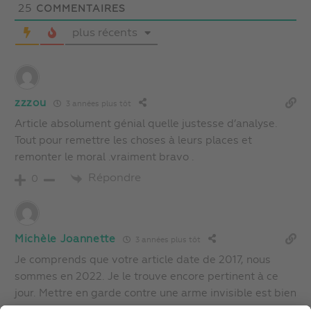
25
COMMENTAIRES
plus récents
zzzou
3 années plus tôt
Article absolument génial quelle justesse d’analyse.
Tout pour remettre les choses à leurs places et
remonter le moral .vraiment bravo .
Répondre
0
Michèle Joannette
3 années plus tôt
Je comprends que votre article date de 2017, nous
sommes en 2022. Je le trouve encore pertinent à ce
jour. Mettre en garde contre une arme invisible est bien
éclairant. Une corde de plus à notre arc pour soi, nos