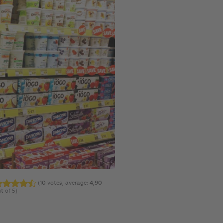
(
10
votes, average:
4,90
t of 5)