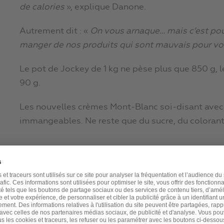
de calories
», explique Danone.
Autrement dit : «
On vous arnaque… mais c’est pour
manger de nos p
roduits qui sont mauvais pour vo
Le pot de Jockey de 1 kg ne pèse plus que 850 g, l
90 g.
Les nouvelles crèmes Mont-Blanc soi-disant avec
immangeables. Ne reste que du sucre, du colorant e
Poisson pané : où est le poisson ??
Quand j’étais petit, ma maman me faisait parfois 
coin). Je me rappelle très nettement que, lorsque je
lamelles comme dans du vrai poisson. Ce n’est plu
de poisson sont agglomérées pour faire ce genre 