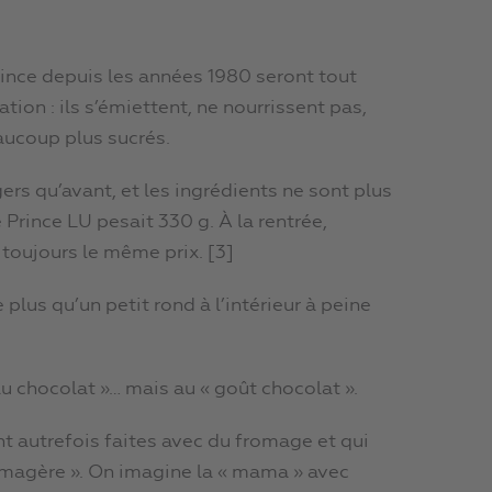
ince depuis les années 1980 seront tout
ion : ils s’émiettent, ne nourrissent pas,
aucoup plus sucrés.
ers qu’avant, et les ingrédients ne sont plus
 Prince LU pesait 330 g. À la rentrée,
 toujours le même prix. [3]
 plus qu’un petit rond à l’intérieur à peine
e au chocolat »… mais au « goût chocolat ».
t autrefois faites avec du fromage et qui
omagère ». On imagine la « mama » avec