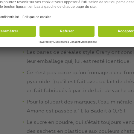
Les « croquettes » de poisson de mon enfance, qui
remplacées par le format « bâtonnet » permetta
plus de panure… et moins de poisson.
Autres « astuces » de l’industrie ag
Les barres de céréales style Grany ont consi
leur emballage qui, lui, est resté identique.
Ce n’est pas parce qu’un fromage a une for
pyramide…) qu’il est fait avec du lait de c
en fait fabriqués à partir de lait de vache a
Pour la plupart des marques, l’eau minérale es
Amand est passée à 1 l, la Badoit à 0,75 l.
Le sucre en poudre, qui s’était toujours ven
des sachets en plastique aux couleurs chato