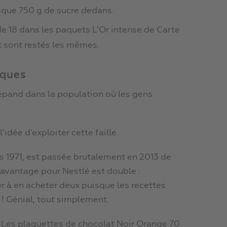
us que 750 g de sucre dedans.
 de 18 dans les paquets L’Or intense de Carte
x sont restés les mêmes.
iques
répand dans la population où les gens
’idée d’exploiter cette faille.
is 1971, est passée brutalement en 2013 de
l’avantage pour Nestlé est double :
r à en acheter deux puisque les recettes
 ! Génial, tout simplement.
s. Les plaquettes de chocolat Noir Orange 70