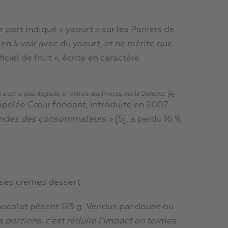
e part indiqué « yaourt » sur les Paniers de
 rien à voir avec du yaourt, et ne mérite que
ficiel de fruit », écrite en caractère
s’est le plus dégradé, en dehors des Princes, est la Danette. [4]
s appelée Cœur fondant, introduite en 2007
mandes des consommateurs
» [5], a perdu 16 %
ses crèmes dessert :
hocolat pèsent 125 g. Vendus par douze ou
s portions, c’est réduire l’impact en terme
s