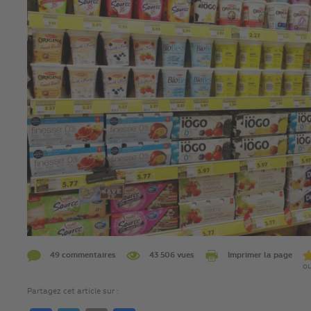
49 commentaires
43 506 vues
Imprimer la page
ou
Partagez cet article sur :