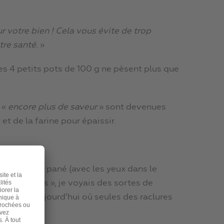
 votre bien ! Cela vous évite de trop
tre
santé.
»
es 4 petits pots de 100 g ne pèsent plus que
 «
encore plus de saveur
» sont devenues
t de la farine pour épaissir.
du poisson pané (avec les yeux dans le
 « l’ouvrais », je voyais des sortes de
s le cas aujourd’hui où seules des raclures
d’aliment.