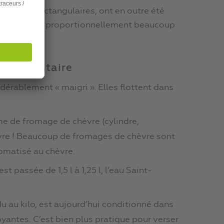
 étaient rectangulaires, ont en outre été
nt de mettre proportionnellement beaucoup
ro-alimentaire
dérablement « maigri ». Elles flottent dans
me de fromage de chèvre (cylindre,
hèvre ! Beaucoup de fromages de chèvre sont
romatisé au chèvre.
t passée de 1,5 l à 1,25 l, l’eau Saint-
du au kilo, est aujourd’hui conditionné dans
yantes. C’est bien plus pratique pour verser