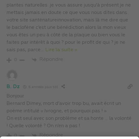
plantes naturelles. je vous assure jusqu’à présent je ne
mettais jamais en doute ce que vous nous dites dans
votre site santénatureinnovation, mais là me dire que
le baclofène c’est une bénédiction alors la mon vieux
vous êtes un peu à côté de la plaque ou bien vous le
faites par intérêt à quoi ? pour le profit de qui ? je ne
sais pas, parce
…
Lire la suite »
Répondre
0
B. Dz
6 années plus tôt
Bonjour
Bernard Dimey, mort d’avoir trop bu, avait écrit un
poème intitulé « Ivrogne, et pourquoi pas ! »
On est seul avec son problème et sa honte … la volonté
! Quelle volonté ? On n’en a pas !
Répondre
0