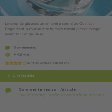
Le sirop de glucose, un ennemi à connaître Quel est
l’ingrédient qu’aucun être humain n’avait jamais mangé
avant 1972 et qui se re...
13 commentaires .
14 026 vues
(
17
votes, average:
4,18
out of 5)
Lire l’article
Commentaires sur l'article
''Alcoolisme : enfin le baclofène arrive !''