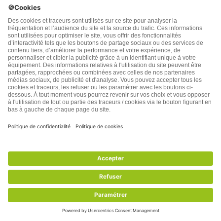
meunier clostre
6 années plus tôt
Depuis longtemps je lis cette lettre info et souvent je
me suis dit “ce JM.Dupuis est vraiment quelqu un de
bien,il a une belle humanité” .Je m interesse à tous les
conseils de santé mais ses réflexions de pur bon sens
et humanité ont à mes yeux un intérêt plus grand et
sont d une grande aide dans le monde d
aujourdhui;MERCI M.Dupuis.
Répondre
0
Moreau Valérie
6 années plus tôt
Bonjour, je suis abstinente depuis bientôt un mois,
sans avoir pris de médicaments, et à la suite d’une
opération de la thyroïde.