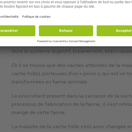
vapeur brûlante, puis ont passé la pâte dans un mou
La « farine animale » était née.
Elle donna lieu à un lucratif commerce, puisqu’ell
d’élevage, dont des poissons (saumons de piscicu
dont le système digestif, bizarrement, était capab
Or il se trouve que des vaches atteintes de la ma
vache folle), porteuses d’un « prion », qui est un tou
transformées en farine animale.
Le prion étant présent dans la carcasse de la vache
processus de fabrication de la farine, il s’est re
mangé de cette farine.
La maladie de la vache folle s’est ainsi changée 