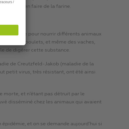
lin pour en faire de la farine.
e fut vendue pour nourrir différents animaux
lture), des poulets, et même des vaches,
le de digérer cette substance.
ladie de Creutzfeld-Jakob (maladie de la
t petit virus, très résistant, ont été ainsi
 morte, et n’étant pas détruit par le
trouvé disséminé chez les animaux qui avaient
en épidémie, et on se demande aujourd’hui si