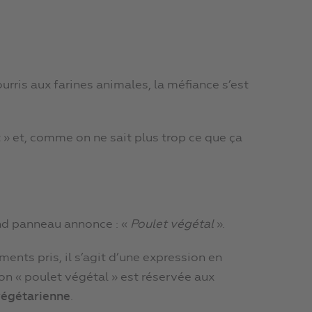
ris aux farines animales, la méfiance s’est
» et, comme on ne sait plus trop ce que ça
and panneau annonce : «
Poulet végétal
».
ements pris, il s’agit d’une expression en
n « poulet végétal » est réservée aux
végétarienne
.