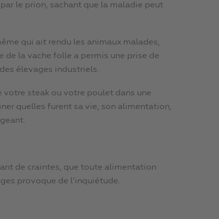
ar le prion, sachant que la maladie peut
-même qui ait rendu les animaux malades,
le de la vache folle a permis une prise de
es élevages industriels.
eté votre steak ou votre poulet dans une
er quelles furent sa vie, son alimentation,
ngeant.
tant de craintes, que toute alimentation
ages provoque de l’inquiétude.