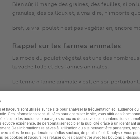
Bien sûr, il mange des graines, des feuilles, si on 
granulés, des cailloux et, à vrai dire, n’importe quo
Bref, le
vrai
poulet n’est pas végétarien, encore m
Rappel sur les farines animales
La mode du poulet végétal est une des nombreuse
la vache folle et des farines animales.
Le terme « farine animale » est, en soi, perturbant.
Car, bien sûr, la farine est supposée être faite à pa
seigle, éventuellement de riz ou de maïs… Pas far
Mais d’ingénieux entrepreneurs, lassés de voir les
d’animaux, avec la peau, les viscères, les tendons, 
mis ces déchets dans d’énormes broyeurs, ont ainsi