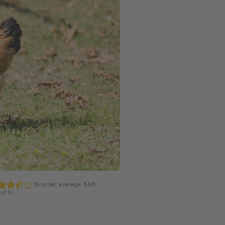
(
6
votes, average:
3,50
of 5)