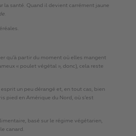
ur la santé. Quand il devient carrément jaune
de
.
éréales.
mer qu’à partir du moment où elles mangent
ameux « poulet végétal », donc), cela reste
 esprit un peu dérangé et, en tout cas, bien
ris pied en Amérique du Nord, où s’est
limentaire, basé sur le régime végétarien,
 le canard.