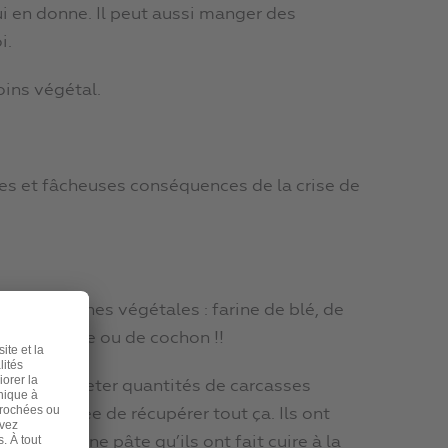
lui en donne. Il peut aussi manger des
i.
oins végétal.
s et fâcheuses conséquences de la crise de
rtir de graines végétales : farine de blé, de
ine de vache ou de cochon !!
 abattoirs jeter quantités de carcasses
ont eu l’idée de récupérer tout ça. Ils ont
 obtenu une pâte qu’ils ont fait cuire à la