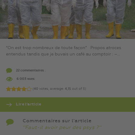
“On est trop nombreux de toute façon” Propos atroces
entendus tandis que je buvais un café au comptoir : –...
22 commentaires .
6 003 vues
(
40
votes, average:
4,15
out of 5)
Lire l’article
Commentaires sur l'article
''Faut-il avoir peur des psys ?''