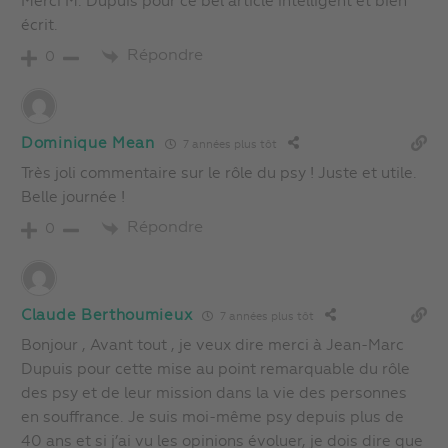
Merci M. Dupuis pour ce bel article intelligent et bien
écrit.
Répondre
0
Dominique Mean
7 années plus tôt
Très joli commentaire sur le rôle du psy ! Juste et utile.
Belle journée !
Répondre
0
Claude Berthoumieux
7 années plus tôt
Bonjour , Avant tout , je veux dire merci à Jean-Marc
Dupuis pour cette mise au point remarquable du rôle
des psy et de leur mission dans la vie des personnes
en souffrance. Je suis moi-même psy depuis plus de
40 ans et si j’ai vu les opinions évoluer, je dois dire que