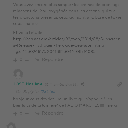
Vous avez encore plus simple : les crèmes de bronzage
relâchent de l’eau oxygénée dans les océans, qui tue
les planctons présents, ceux qui sont à la base de la vie
sous-marine.
Et voilà l’étude.
http://cen.acs.org/articles/92/web/2014/08/Sunscreen
s-Release-Hydrogen-Peroxide-Seawater.html?
_ga=1.230246175.2041882304.1408714095
Répondre
0
JOST Marlène
11 années plus tôt
Reply to
Christine
bonjour vous devriez lire un livre qui s’appelle ” les
bienfaits de la lumière” de FABIO MARCHESI!!!! merci
Répondre
0