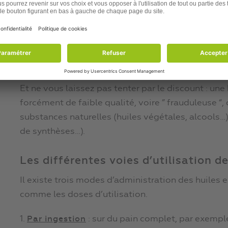
plusieurs tonnes de plantes pour obtenir un seul lit
prix exorbitant de certaines huiles.
Ainsi, un litre d’huile essentielle d’une plante au
!
Et ne vous laissez pas tenter par le discount : une
forcément de faible qualité, voire ” frauduleuse “,
substances naturelles (huiles végétales, alcools…
de synthèses…).
Les différentes voies d’utilisation de
Il existe trois modes d’administration des huiles es
comme les doses d’utilisation.
1.
: sur du pain complet, par exemple,
Par ingestion