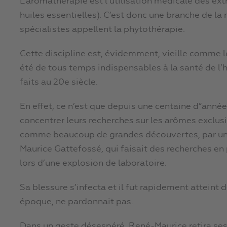
L’aromathérapie est l’utilisation médicale des ex
huiles essentielles). C’est donc une branche de la
spécialistes appellent la phytothérapie.
Cette discipline est, évidemment, vieille comme l
été de tous temps indispensables à la santé de 
faits au 20e siècle.
En effet, ce n’est que depuis une centaine d”ann
concentrer leurs recherches sur les arômes excl
comme beaucoup de grandes découvertes, par un a
Maurice Gattefossé, qui faisait des recherches en
lors d’une explosion de laboratoire.
Sa blessure s’infecta et il fut rapidement atteint
époque, ne pardonnait pas.
Dans un geste désespéré, René-Maurice retira ses