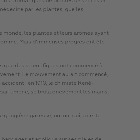
traits aromatiques de plantes (essences et
 médecine par les plantes, que les
e monde, les plantes et leurs arômes ayant
l’homme. Mais d’immenses progrès ont été
ées que des scientifiques ont commencé à
usivement. Le mouvement aurait commencé,
ccident : en 1910, le chimiste René-
 parfumerie, se brûla grièvement les mains,
 de gangrène gazeuse, un mal qui, à cette
 bandages et appliqua sur ses plaies de