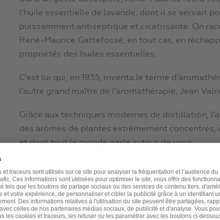
l’huile essentielle de lavande, dont il se servait 
puissamment antiseptique et cicatrisante. On raco
René-Maurice Gattefossé, en tout cas, en réchappa.
propriétés des huiles essentielles.
C’est lui qui, en 1935, inventa le terme d’aromathé
l’autre grand maître de l’aromathérapie, Jean Valn
Grâce aux techniques modernes de distillation, l’
des arômes de plantes extrêmement concentrés, ce 
et dont tout le monde parle autour de vous…
Les huiles essentielles
L’huile essentielle est le principe actif, c’est-à
effet thérapeutique, qui est récolté par distillatio
l’odeur de la plante, mais en beaucoup plus puissan