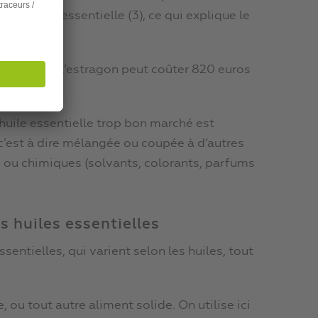
re d’huile essentielle (3), ce qui explique le
ssi bête que l’estragon peut coûter 820 euros
 huile essentielle trop bon marché est
 c’est à dire mélangée ou coupée à d’autres
) ou chimiques (solvants, colorants, parfums
s huiles essentielles
sentielles, qui varient selon les huiles, tout
 ou tout autre aliment solide. On utilise ici