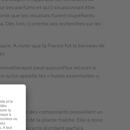
pour ses parfums et qu’il soupçonnait être
nte que les résultats furent stupéfiants.
 Dès lors, il orienta ses recherches sur les
rapie. A noter que la France fut le berceau de
et.
aromathérapie peut aujourd’hui recourir à
qu’on appelle les « huiles essentielles »,
-dire l’ensemble des composants possédant un
n à la vapeur de la plante fraîche. Elle a donc
t. Les fabricants distillent parfois