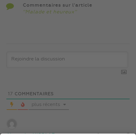
Commentaires sur l'article
''Malade et heureux''
17
COMMENTAIRES
plus récents
Alexandru NICOLAE
5 années plus tôt