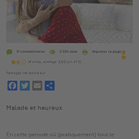
17 commentaires
2 530 vues
Imprimer la page
(
4
votes, average:
3,50
out of 5)
Partagez cet article sur :
Facebook
Twitter
Email
Partager
Malade et heureux
En cette période où (pratiquement) tout le