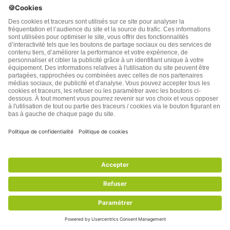
Un grand “Merci” pour cet article. J’ai 81 ans et je
pensais que je n’ai plus des motifs pour vivre. Après
avoir lu votre article je suis une autre personne. Il est
très tard, pourtant, j’irai me coucher avec le désir de
me réveiller demain en forme.
Merci aussi à Rodolphe Baquet pour ses 4 interviews
exceptionnels avec le docteur Jean-Paul Courtay . .
Répondre
0
Louisette Auger
5 années plus tôt
Très beau texte! Merci. A méditer…
Répondre
0