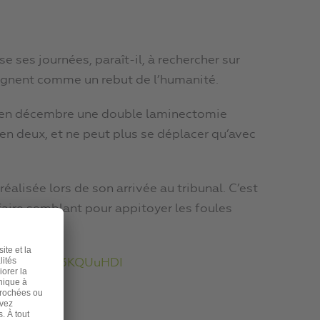
se ses journées, paraît-il, à rechercher sur
ésignent comme un rebut de l’humanité.
bir en décembre une double laminectomie
 en deux, et ne peut plus se déplacer qu’avec
réalisée lors de son arrivée au tribunal. C’est
 faire semblant pour appitoyer les foules
sement) :
ue=6&v=aD03KQUuHDI