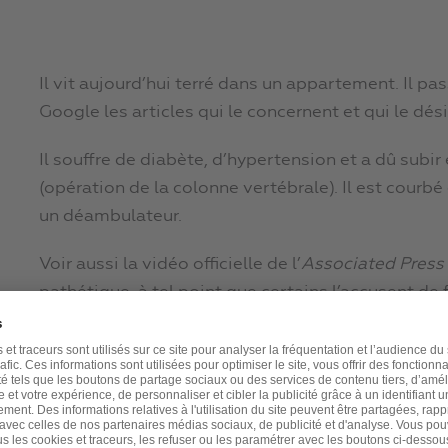
Il vit aujourd’hui terré dans un appartement. Il pas
Google les articles qui le concernent et qui le d
Il souffre de diabète, d’hypertension et a dû su
(opération de la colonne vertébrale). Il est courbé
un déambulateur.
Voir aussi la vidéo officielle de l’
Associated Press
pathétique, à tel point que certains l’accusent de
(mais je ne pense pas que ce soit vrai, malheureu
https://www.youtube.com/watch?time_contin
Son corps lui fait payer ses abus