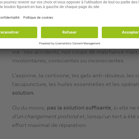
Harvey Weinstein est allé loin dans les abus, et son
Certains diront que c’est bien-fait. Mais ce n’est 
En voyant ces images, cela m’a rappelé toutes l
se retrouvent physiquement détruites non par une 
vie : nos accidents, nos coups de malchance mais 
involontaires, conscientes ou inconscientes.
L’aspirine, la cortisone, les gels anti-douleur, les
l’acupuncture, les huiles essentielles et les opéra
solution.
Ou du moins,
pas la solution suffisante
, si elle 
d’un changement profond
et, lorsqu’un tort a ét
effort maximal de réparation.