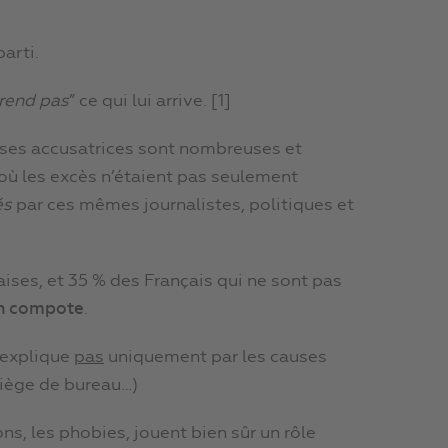
arti.
rend pas
” ce qui lui arrive. [1]
car ses accusatrices sont nombreuses et
 où les excès n’étaient pas seulement
és
par ces mêmes journalistes, politiques et
ses, et 35 % des Français qui ne sont pas
en compote
.
’explique
pas
uniquement par les causes
siège de bureau…)
ons, les phobies, jouent bien sûr un rôle