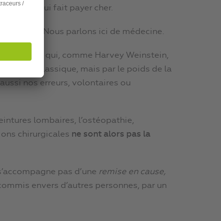
 corps le lui fait payer cher.
pas le sujet. Nous parlons ici de médecine.
es personnes qui, comme Harvey Weinstein,
maladie classique, mais par le poids de la
aussi nos erreurs, volontaires ou
 ceintures lombaires, l’ostéopathie,
tions chirurgicales
ne sont alors pas la
ne s’accompagne pas d’une
remise en cause,
é commis envers d’autres personnes, par un