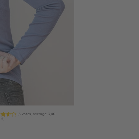
(
5
votes, average:
3,40
 5)