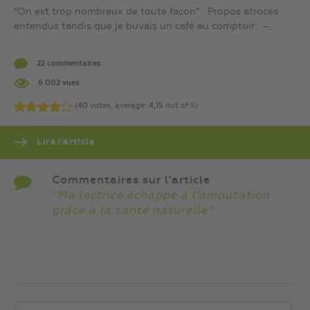
“On est trop nombreux de toute façon” Propos atroces
entendus tandis que je buvais un café au comptoir : –...
22 commentaires .
6 002 vues
(
40
votes, average:
4,15
out of 5)
Lire l’article
Commentaires sur l'article
''Ma lectrice échappe à l’amputation
grâce à la santé naturelle''