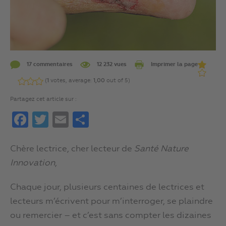
17 commentaires
12 232 vues
Imprimer la page
(
1
votes, average:
1,00
out of 5)
Partagez cet article sur :
Facebook
Twitter
Email
Partager
Chère lectrice, cher lecteur de
Santé Nature
Innovation
,
Chaque jour, plusieurs centaines de lectrices et
lecteurs m’écrivent pour m’interroger, se plaindre
ou remercier – et c’est sans compter les dizaines