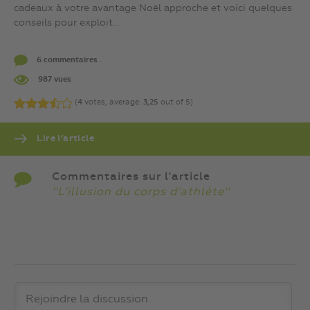
cadeaux à votre avantage Noël approche et voici quelques
conseils pour exploit...
6 commentaires .
987 vues
(
4
votes, average:
3,25
out of 5)
Lire l’article
Commentaires sur l'article
''L’illusion du corps d’athlète''