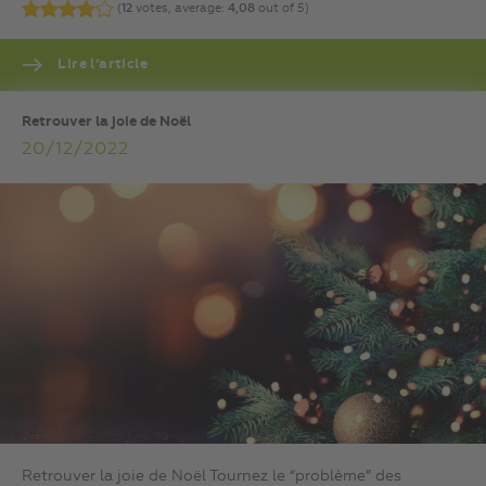
(
12
votes, average:
4,08
out of 5)
Lire l’article
Retrouver la joie de Noël
20/12/2022
Retrouver la joie de Noël Tournez le “problème” des