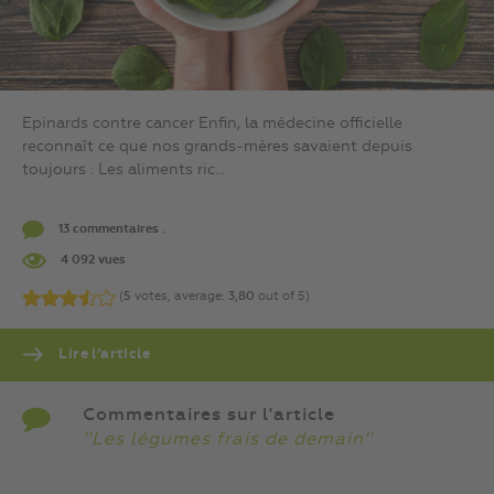
Epinards contre cancer Enfin, la médecine officielle
reconnaît ce que nos grands-mères savaient depuis
toujours : Les aliments ric...
13 commentaires .
4 092 vues
(
5
votes, average:
3,80
out of 5)
Lire l’article
Commentaires sur l'article
''Les légumes frais de demain''