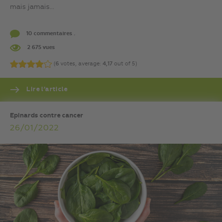
mais jamais...
10 commentaires .
2 675 vues
(
6
votes, average:
4,17
out of 5)
Lire l’article
Epinards contre cancer
26/01/2022