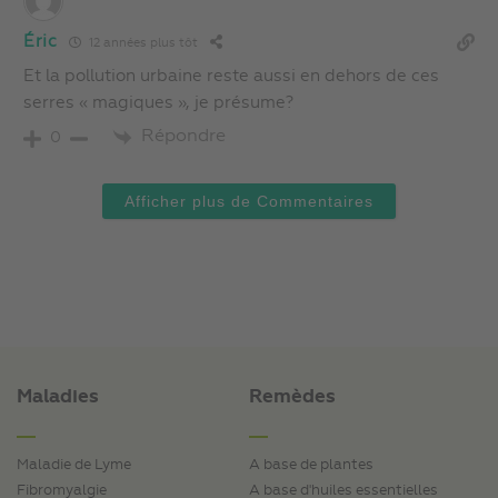
Éric
12 années plus tôt
Et la pollution urbaine reste aussi en dehors de ces
serres « magiques », je présume?
Répondre
0
Afficher plus de Commentaires
Maladies
Remèdes
Maladie de Lyme
A base de plantes
Fibromyalgie
A base d'huiles essentielles