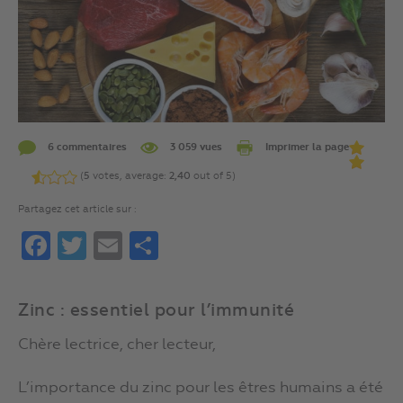
6 commentaires
3 059 vues
Imprimer la page
(
5
votes, average:
2,40
out of 5)
Partagez cet article sur :
Facebook
Twitter
Email
Partager
Zinc : essentiel pour l’immunité
Chère lectrice, cher lecteur,
L’importance du zinc pour les êtres humains a été