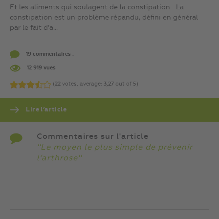
Et les aliments qui soulagent de la constipation La
constipation est un problème répandu, défini en général
par le fait d’a...
19 commentaires .
12 919 vues
(
22
votes, average:
3,27
out of 5)
Lire l’article
Commentaires sur l'article
''Le moyen le plus simple de prévenir
l’arthrose''