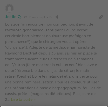
Joëlle Q.
10 années plus tôt
Lorsque j’ai rencontré mon compagnon, il avait de
l’arthrose généralisée (sans parler d’une hernie
cervicale horriblement douloureuse (dafalgan en
permanence!!) que le chirurgien voulait opérer
“d’urgence”.). Adepte de la méthode harmoniste de
Raymond Dextrait depuis 35 ans, j’ai mis en place le
traitement suivant: cures alternées de 3 semaines
oeuf/citron (faire macérer la nuit un oeuf bien lavé et
de préférence bio dans un jus de citron; le matin,
retirer l’oeuf et boire le mélange) et argile verte pour
une bonne reminéralisation. Pour les douleurs utiliser
des préparations à base d’harpagophytum, feuilles de
cassis, prêle….(magasins diététiques). Puis, cure de
2
…
Lire la suite »
Répondre
-1