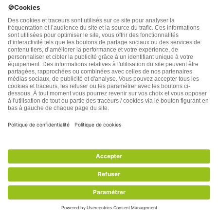
Miel
7 années plus tôt
Reply to
Joëlle Q.
Je ne sais si deux ans après vous répondrez sur ce post,
en tout cas merci, j’ai les mêmes problèmes et vais
essayer tout ça ! Le régime oeuf/citron était déjà
préconisé il y a plus de 30 ans par Rika Zarai et je
recherchais justement cette recette. Pour “argile verte
pour une bonne reminéralisation”, voulez-vous parler
des cataplasmes chauds dont vous parlez plus loin ou
est-ce de l’argile dilué à boire ? Deux ans après, votre
conjoint se porte-t-il toujours bien ? Auriez-vous des
conseils à rajouter ? merci !
Répondre
0
Afficher plus de Commentaires