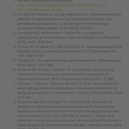
Société Française de Rhumatologie :
http://www.rhumatologie.asso.fr/05-Bibliotheque/Livre-
Blanc/C6-epidemiologie.asp
Kornaat PR, Sharma R, van der Geest RJ et al. Positive association
between increased popliteal artery vessel wall thickness and
generalized osteoarthritis: is OA also part of the metabolic
syndrome? Skeletal Radiol 2009; 38(12): 1147-1151
Conaghan PG, Vanharanta H, Dieppe PA. Is progressive
osteoarthritis an atheromatous vascular disease? Ann Rheum Dis
2005; 64(11): 1539-1541
Cheras PA, Whitaker AN, Blackwell EA et al. Hypercoagulability and
hypofibrinolysis in primary osteoarthritis. Clin Orthop Relat Res
1997; (334): 57-67
Findlay DM. Vascular pathology and osteoarthritis. Rheumatology
2007; 46(12): 1763-1768
Williams FM, Skinner J, Spector TD et al. Dietary garlic and hip
osteoarthritis: evidence of a protective effect and putative
mechanism of action. BMC Musculoskelet Disord 2010; 11: 280
DeGroot J, Verzijl N, Wenting-van Wijk MJ et al. Accumulation of
advanced glycation end products as a molecular mechanism for
aging as a risk factor in osteoarthritis. Arthritis Rheum 2004; 50(4):
1207-1215
Steenvoorden MM, Huizinga TWJ, Verzijl N et al. Activation of
receptor for advanced glycation end products in osteoarthritis
leads to increased stimulation of chondrocytes and synoviocytes.
Arthritis Rheum 2006; 54(1): 253-263 13. Uribarri J, Woodruff S,
Goodman S et al. Advanced glycation end products in foods and a
practical guide to their reduction in the diet. J Am Diet Assoc 2010;