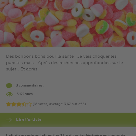
Des bonbons bons pour la santé Je vais choquer les
puristes mais… Après des recherches approfondies sur le
sujet… Et après ...
3 commentaires .
5 122 vues
(
18
votes, average:
3,67
out of 5)
Lire l’article
Lait d’amande ou lait entier ? La dispute dégénère en coups de