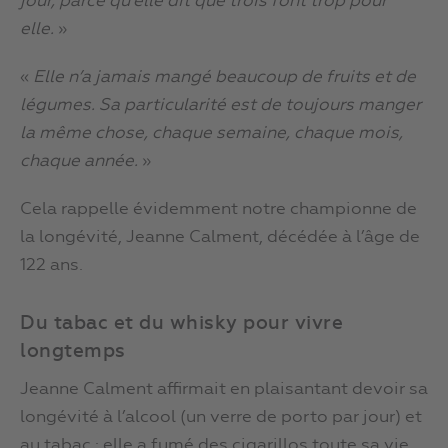
jour, parce qu’elle dit que trois font trop pour
elle.
»
«
Elle n’a jamais mangé beaucoup de fruits et de
légumes. Sa particularité est de toujours manger
la même chose, chaque semaine, chaque mois,
chaque année.
»
Cela rappelle évidemment notre championne de
la longévité, Jeanne Calment, décédée à l’âge de
122 ans.
Du tabac et du whisky pour vivre
longtemps
Jeanne Calment affirmait en plaisantant devoir sa
longévité à l’alcool (un verre de porto par jour) et
au tabac : elle a fumé des cigarillos toute sa vie