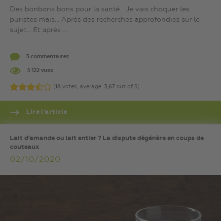
Des bonbons bons pour la santé Je vais choquer les
puristes mais… Après des recherches approfondies sur le
sujet… Et après ...
3 commentaires .
5 122 vues
(
18
votes, average:
3,67
out of 5)
Lire l’article
Lait d’amande ou lait entier ? La dispute dégénère en coups de
couteaux
02/10/2020