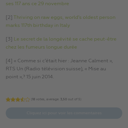
ses 117 ans ce 29 novembre
[2]
Thriving on raw eggs, world’s oldest person
marks 117th birthday in Italy
[3]
Le secret de la longévité se cache peut-être
chez les fumeurs longue durée
[4] « Comme si c’était hier : Jeanne Calment »,
RTS Un (Radio télévision suisse), « Mise au
point »,? 15 juin 2014.
(
18
votes, average:
3,50
out of 5)
Cliquez ici pour voir les commentaires