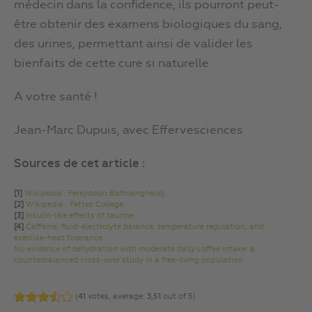
médecin dans la confidence, ils pourront peut-
être obtenir des examens biologiques du sang,
des urines, permettant ainsi de valider les
bienfaits de cette cure si naturelle.
A votre santé !
Jean-Marc Dupuis, avec Effervesciences
Sources de cet article :
[1]
Wikipedia : Fereydoon Batmanghelidj
[2]
Wikipedia : Fettes College
[3]
Insulin-like effects of taurine
[4]
Caffeine, fluid-electrolyte balance, temperature regulation, and
exercise-heat tolerance
No evidence of dehydration with moderate daily coffee intake: a
counterbalanced cross-over study in a free-living population
(
41
votes, average:
3,51
out of 5)