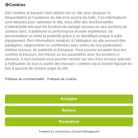
13 commentaires .
4 092 vues
(
5
votes, average:
3,80
out of 5)
Lire l’article
Commentaires sur l'article
''La déshydratation provoque l’arthrose,
le mal de dos, l’asthme''