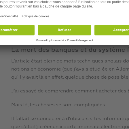
Personne ne savait qui il était. Il avait créé ce lo
fonctionnait sans l’intervention de personne. Lui
qui était partie sur Internet comme une boule de b
Cette nouvelle monnaie s’appelait le « Bitcoin » (p
La mort des banques et du système f
L’article était plein de mots techniques anglais don
notions en économie (que j’avais étudiée en All
qu’il y avait là en effet, quelque chose de possib
J’ai essayé de comprendre comment acheter des Bi
Mais là, les choses se sont compliquées.
Il fallait se connecter à d’obscurs sites informati
que c’était), créer un « porte-monnaie électroniqu