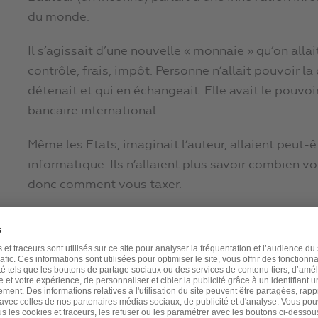
du monde.
Il s’agissait d’une nouvelle « monnaie » qu’on alla
contrôle, frais, impôt. Personne n’allait pouvoir la 
détenait et qui en échangeait. Elle avait le pouvoi
bancaire international.
Même les Etats, imaginait l’auteur, allaient peut-
informatique. Ils n’allaient plus savoir combien v
donc comment vous taxer.
Cerise sur le gâteau, cette monnaie allait selon 
valeur avec le temps.
Le créateur de cette nouvelle « monnaie » agissa
Nakamoto ».