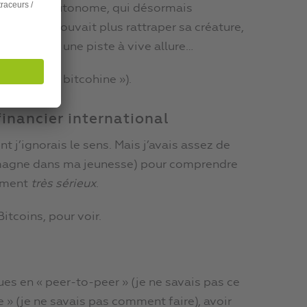
giciel libre, autonome, qui désormais
-même ne pouvait plus rattraper sa créature,
owling sur une piste à vive allure…
rononcer « bitcohine »).
inancier international
t j’ignorais le sens. Mais j’avais assez de
emagne dans ma jeunesse) pour comprendre
lement
très sérieux
.
tcoins, pour voir.
ques en « peer-to-peer » (je ne savais pas ce
e » (je ne savais pas comment faire), avoir