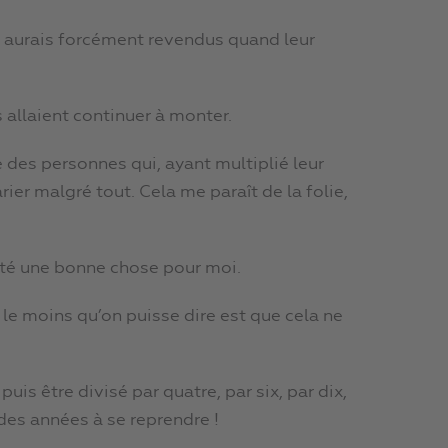
es aurais forcément revendus quand leur
s allaient continuer à monter.
e des personnes qui, ayant multiplié leur
ier malgré tout. Cela me paraît de la folie,
s été une bonne chose pour moi.
i, le moins qu’on puisse dire est que cela ne
uis être divisé par quatre, par six, par dix,
 des années à se reprendre !