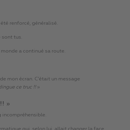
 été renforcé, généralisé.
e sont tus.
 le monde a continué sa route.
e de mon écran. C’était un message
dingue ce truc !!
»
!! »
og incompréhensible.
matique qui, selon lui, allait changer la face