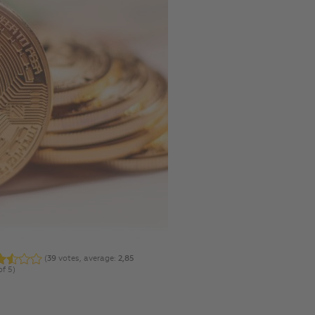
(
39
votes, average:
2,85
of 5)