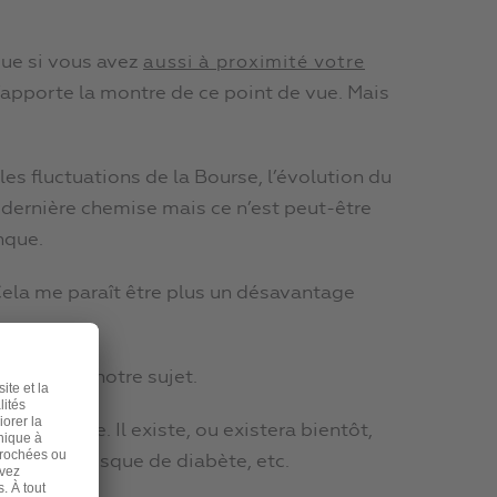
que si vous avez
aussi à proximité votre
’apporte la montre de ce point de vue. Mais
es fluctuations de la Bourse, l’évolution du
dernière chemise mais ce n’est peut-être
nque.
Cela me paraît être plus un désavantage
uand même notre sujet.
cardiaque. Il existe, ou existera bientôt,
le, votre risque de diabète, etc.