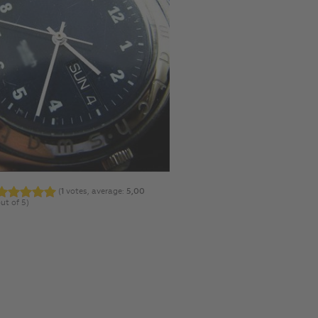
(
1
votes, average:
5,00
ut of 5)