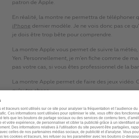
patron de Apple.
En réalité, la montre ne permettra de téléphoner 
dernier modèle. Je ne vois donc pas ce qu
iPhone
je dois être trop bête pour comprendre.
La montre Apple vous permet de suivre la météo, l
Yen. Personnellement, je m’en fiche comme de ma 
pas votre cas, si vous êtes professionnel de la ba
La montre Apple permet de faire des jeux vidéo. 
qu’autre chose…
Mais venons-en à l’aspect santé, puisque c’est q
La montre Apple permet de surveiller votre rythme 
des « apps » qui mesureront votre pression artériel