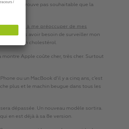
anté, je ne trouve pas souhaitable que la
sion.
e pas avoir à me préoccuper de mes
haite ne pas avoir besoin de surveiller mon
émie ni mon cholestérol.
 la montre Apple coûte cher, très cher. Surtout
iPhone ou un MacBook d’il y a cinq ans, c’est
arche plus et le machin beugue dans tous les
e sera dépassée. Un nouveau modèle sortira.
qui en est déjà à sa 8e version.