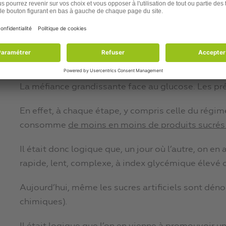
Puis ce fut la mode du régime « paléo », ou préh
chasseurs-cueilleurs…
Une logique derrière tout cela : touj
Derrière ces apparents mouvements de balancier, 
La méfiance grandissante face au glucose. Les pr
En effet, à chaque étape, y compris celle du régi
consomme
de moins en moins de produits sucrés
Il était donc logique que, un jour où l’autre, on en 
rapide, lent, complexe, à index glycémique élevé 
Aujourd’hui, même les sucres artificiels sont déno
chimiques).