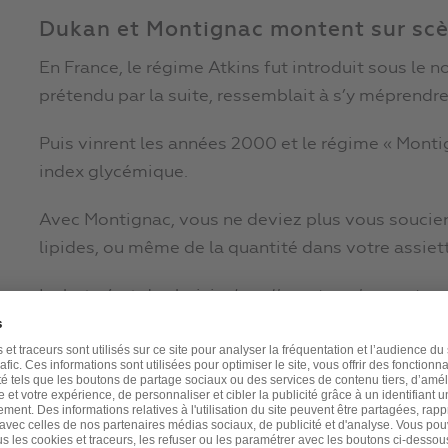
Dukan et Montignac montent sur sc
En France, le régime Atkins fut introduit sous le n
prétendu par la suite, ressemblait à s’y méprendre
Puis vinrent les années 2000 et le régime « Montig
index glycémique.
Avec Montignac, vous ne deviez plus vous soucier 
lipides, ou même de la quantité dans votre assiet
Le but, c’est de choisir
des aliments qui ne se tran
digestion.
Vous évitez ainsi les « pics de glucose » sanguin, 
cardiovasculaires…