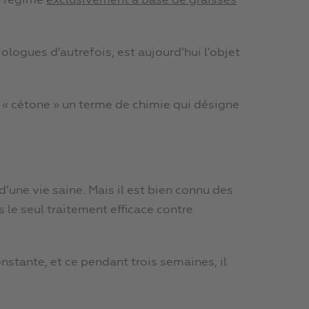
un régime
exclusivement à base de graisses
diologues d’autrefois, est aujourd’hui l’objet
 « cétone » un terme de chimie qui désigne
d’une vie saine. Mais il est bien connu des
 le seul traitement efficace contre
onstante, et ce pendant trois semaines, il