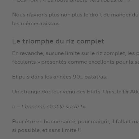
– Les noix ? «
La route directe vers l’obésité !
».
Nous n’avions plus non plus le droit de manger du 
les mêmes raisons.
Le triomphe du riz complet
En revanche, aucune limite sur le riz complet, les 
féculents » présentés comme excellents pour la 
Et puis dans les années 90…
patatras
.
Un étrange docteur venu des Etats-Unis, le Dr Atkin
«
– L’ennemi, c’est le sucre !
»
Pour être en bonne santé, pour maigrir, il fallait 
si possible, et sans limite !!