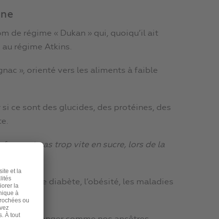
ène
om de régime « Dukan » qui, quoiqu’il ait
 au régime Atkins.
nac », orienté vers les aliments à faible
si ce sont des glucides, des protéines, des
te.
sforment pas trop vite en sucre, lors de la
favorisant le diabète, l’obésité, les maladies