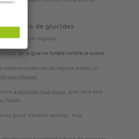
istorique : manger comme nos ancêtres
ours moins de glucides
on décèle une logique :
émices de la
guerre totale contre le sucre
.
me méditerranéen et du régime paléo, on
 et glucidiques
.
arrive
à éliminer tout sucre
, quel qu’il soit :
ou faible…
ncés (pour d’autres raisons : trop