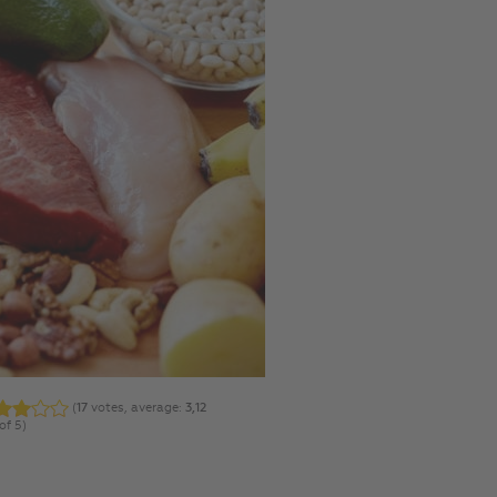
(
17
votes, average:
3,12
of 5)