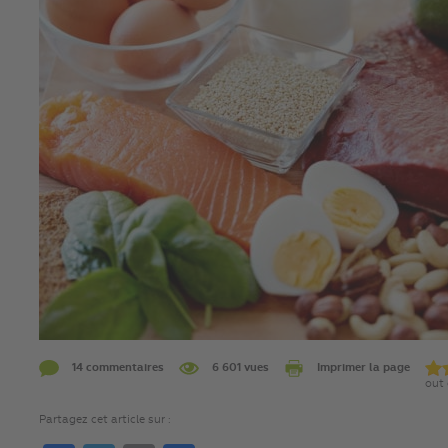
14 commentaires
6 601 vues
Imprimer la page
out 
Partagez cet article sur :