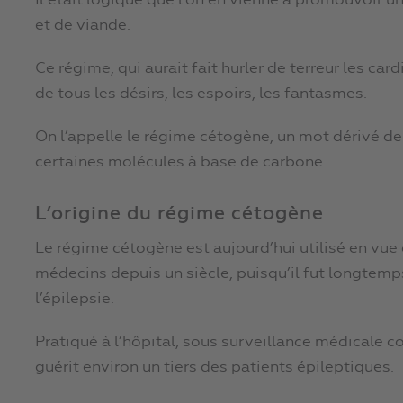
Il était logique que l’on en vienne à promouvoir 
et de viande.
Ce régime, qui aurait fait hurler de terreur les car
de tous les désirs, les espoirs, les fantasmes.
On l’appelle le régime cétogène, un mot dérivé de
certaines molécules à base de carbone.
L’origine du régime cétogène
Le régime cétogène est aujourd’hui utilisé en vue 
médecins depuis un siècle, puisqu’il fut longtemps
l’épilepsie.
Pratiqué à l’hôpital, sous surveillance médicale c
guérit environ un tiers des patients épileptiques.