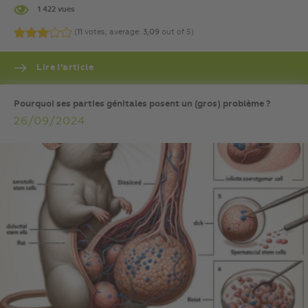
1 422 vues
(
11
votes, average:
3,09
out of 5)
Lire l’article
Pourquoi ses parties génitales posent un (gros) problème ?
26/09/2024