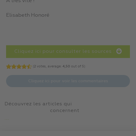
À très vite !
Elisabeth Honoré
Cliquez ici pour consulter les sources :
(
2
votes, average:
4,50
out of 5)
Cliquez ici pour voir les commentaires
Découvrez les articles qui
concernent
...