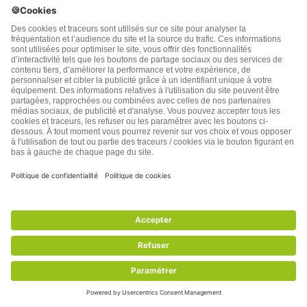
recherche scientifique n’est parvenue à faire taire
les soupçons que ce danger n’existe pas. Et de
fait, la controverse sur les bienfaits, s’ils existent,
de diminuer la consommation de sel constitue
une des disputes les plus anciennes, les plus
agressives, et les plus surréalistes de toute la
médecine…
Les données en faveur d’une réduction
généralisée de la consommation de sel n’ont
jamais été probantes, et il n’a jamais été
démontré qu’un tel programme n’aurait pas des
effets négatifs imprévus… Après des décennies
de recherche intensive, les bienfaits apparents
d’éviter le sel n’ont fait que diminuer. Cela
suggère soit que les vrais bienfaits étaient