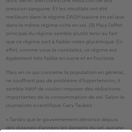
donc bel et bien connu une réduction de leur
pression sanguine. Et les résultats ont été
meilleurs dans le régime DASH pauvre en sel que
dans le même régime riche en sel. (9) Mais l’effet
principal du régime semble plutôt tenir au fait
que ce régime soit à faible index glycémique. En
effet, comme vous le constatez, ce régime est
également très faible en sucre et en fructose.
Mais en ce qui concerne la population en général,
ne souffrant pas de problème d’hypertension, il
semble hâtif de vouloir imposer des réductions
importantes de la consommation de sel. Selon le
journaliste scientifique Gary Taubes :
« Tandis que le gouvernement dénonce depuis
des dizaines d’années les dangers du sel, aucune