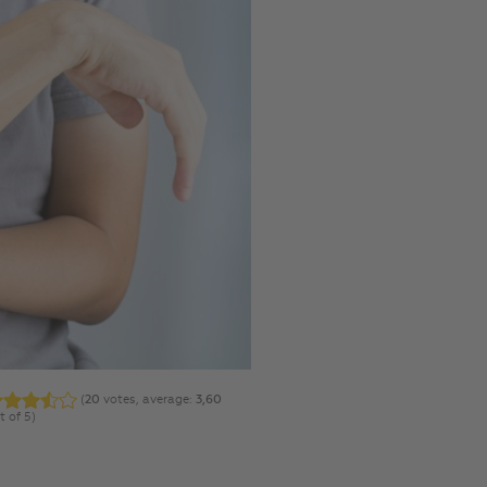
(
20
votes, average:
3,60
t of 5)