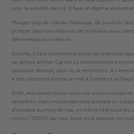
bien. Tout commence dans le tube digestif. L’acidi
pour la solidité des os. Il faut un régime alimentair
Manger trop de viande d’élevage, de produits laiti
pomper dans ses réserves de minéraux pour compe
déminéralisation des os.
Ensuite, il faut commencer jeune les exercices spo
ne jamais arrêter. Car les os s’entretiennent comme
(poussez dessus), plus ils se renforcent. À l’inver
à des pressions fortes se met à fondre et se fragil
Enfin, maintenez toute votre vie un bon niveau d
tempérés, c’est impossible sans prendre un suppl
d’octobre au mois de mai, et même l’été pour les 
moins 1 500 UI par jour, mais vous pouvez, en tout