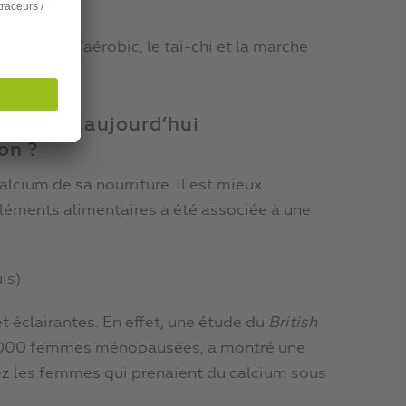
ais aussi l’aérobic, le tai-chi et la marche
um sont aujourd’hui
on ?
alcium de sa nourriture. Il est mieux
léments alimentaires a été associée à une
is)
 éclairantes. En effet, une étude du
British
36 000 femmes ménopausées, a montré une
z les femmes qui prenaient du calcium sous