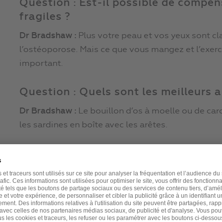
Question : Est-il possible de compe
fragiles ?
Dr Bradshaw :
Plus votre peau et vos yeux sont cla
l’ostéoporose. Mais ce que vous mangez et l’exerci
important.
Question : Quels sont les meilleurs a
Dr Bradshaw :
Le bouillon d’os à moelle ou de carc
les sardines en boîte avec les arêtes.
Question : Que pensez-vous du lait 
Dr Bradshaw :
Les produits laitiers sont très acidi
mauvais pour le squelette.
Question : Quels sont les meilleurs e