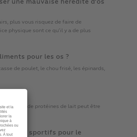
nser une mauvaise hérédité d’os
irs, plus vous risquez de faire de
ce physique sont ce qu’il y a de plus
liments pour les os ?
asse de poulet, le chou frisé, les épinards,
?
fiants. Trop de protéines de lait peut être
xercices sportifs pour le