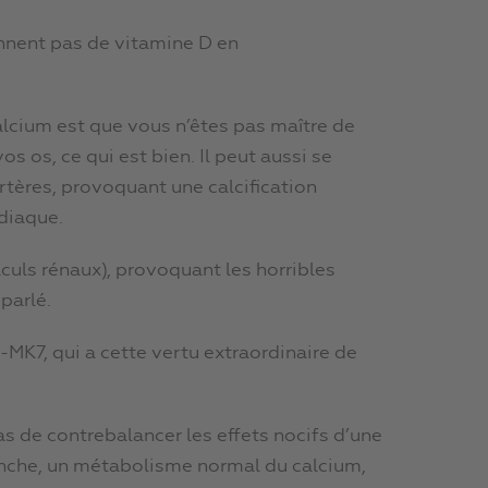
nnent pas de vitamine D en
alcium est que vous n’êtes pas maître de
vos os, ce qui est bien. Il peut aussi se
rtères, provoquant une calcification
diaque.
alculs rénaux), provoquant les horribles
parlé.
-MK7, qui a cette vertu extraordinaire de
s de contrebalancer les effets nocifs d’une
anche, un métabolisme normal du calcium,