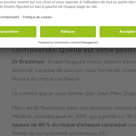
squelette ?
Dr Bradshaw
: Soulever des poids (musculation), m
rapide nordique (avec des bâtons).
Question : Les compléments de calci
controversés. Quelle est votre positi
Dr Bradshaw
: Il vaut toujours mieux obtenir son c
assimilé. La prise de calcium sous forme de comp
hausse du risque cardiaque.
Le conseil que je vous donne (par Jean-Marc Dupu
Merci au Dr Bradshaw pour ces réponses courtes et
Medical Journal
parue en 2012, qui a porté sur 
hausse de 86 % du risque d’attaque cardiaque
che
forme de complément alimentaire [1] !