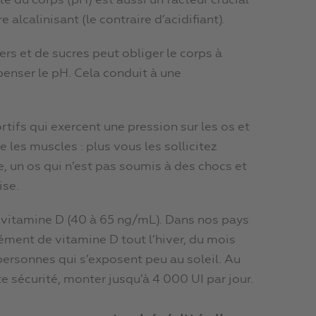
té du corps (pH) est aussi un facteur crucial
e alcalinisant (le contraire d’acidifiant).
ers et de sucres peut obliger le corps à
nser le pH. Cela conduit à une
rtifs qui exercent une pression sur les os et
 les muscles : plus vous les sollicitez
se, un os qui n’est pas soumis à des chocs et
ise.
e vitamine D (40 à 65 ng/mL). Dans nos pays
ément de vitamine D tout l’hiver, du mois
personnes qui s’exposent peu au soleil. Au
e sécurité, monter jusqu’à 4 000 UI par jour.