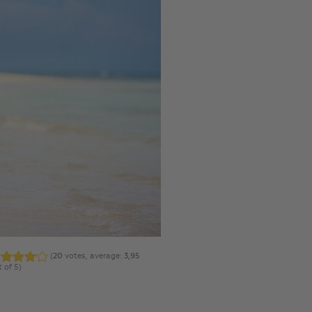
(
20
votes, average:
3,95
 of 5)