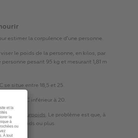
mourir
ur estimer la corpulence d’une personne.
iser le poids de la personne, en kilos, par
ne personne pesant 95 kg et mesurant 1,81 m
se situe entre 18,5 et 25.
 ont un IMC inférieur à 20.
 comme
en surpoids
. Le problème est que, à
est en surpoids ou plus.