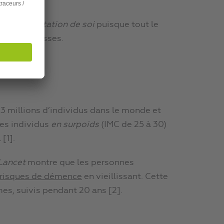
problème
?
et d’acceptation de soi
puisque tout le
nt trop grosses.
3 millions d’individus dans le monde et
es individus
en surpoids
(IMC de 25 à 30)
[1].
Lancet
montre que les personnes
 risques de démence
en vieillissant. Cette
es, suivis pendant 20 ans [2].