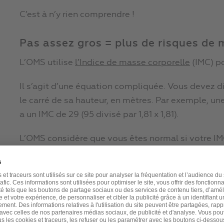
C’est à n’y rien comprendre !
Pas assez gros = plus de risques de 
L’OMS utilise
l’Indice de masse corporelle
(IMC) po
Il s’agit d’une équation compliquée. Vous devez div
le carré de sa hauteur, en mètres. Par exemple, u
a un IMC de 29 (95 divisé par 1,81 x 1,81).
L’OMS considère que vous êtes normal si votre IMC 
À vue de nez, les femmes sur les images ci-dessus
Dès que vous dépassez 25, vous êtes considéré
ce petit jeu, la moitié de la population française 