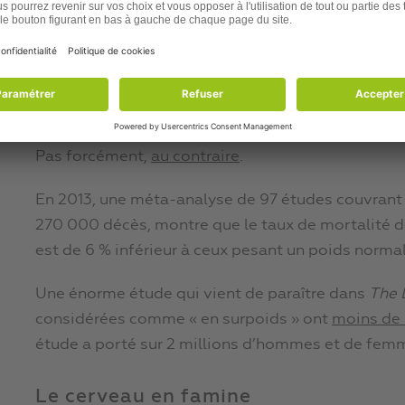
Cela veut il dire que toutes ces personnes ont un
Oui
, elles ont certainement
un problème d’image, 
monde leur dit, y compris la médecine, qu’elles so
Mais ont-elles un problème de santé ?
Pas forcément,
au contraire
.
En 2013, une méta-analyse de 97 études couvrant 
270 000 décès, montre que le taux de mortalité d
est de 6 % inférieur à ceux pesant un poids normal 
Une énorme étude qui vient de paraître dans
The 
considérées comme « en surpoids » ont
moins de
étude a porté sur 2 millions d’hommes et de femm
Le cerveau en famine