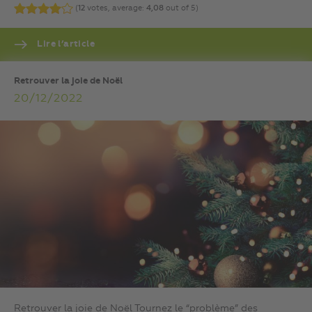
(
12
votes, average:
4,08
out of 5)
Lire l’article
Retrouver la joie de Noël
20/12/2022
Retrouver la joie de Noël Tournez le “problème” des