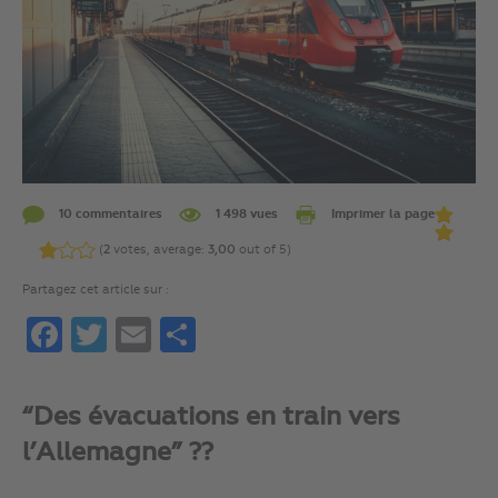
10 commentaires
1 498 vues
Imprimer la page
(
2
votes, average:
3,00
out of 5)
Partagez cet article sur :
Facebook
Twitter
Email
Partager
“Des évacuations en train vers
l’Allemagne” ??