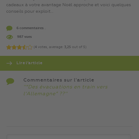
cadeaux à votre avantage Noël approche et voici quelques
conseils pour exploit...
6 commentaires .
987 vues
(
4
votes, average:
3,25
out of 5)
Lire l’article
Commentaires sur l'article
''“Des évacuations en train vers
l’Allemagne” ??''