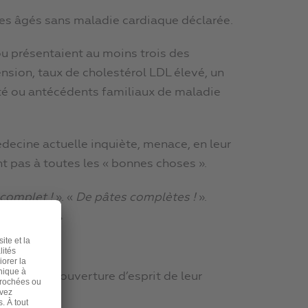
s âgés sans maladie cardiaque déclarée.
ou présentaient au moins trois des
nsion, taux de cholestérol LDL élevé, un
ité ou antécédents familiaux de maladie
decine actuelle inquiète, menace, en leur
t pas à toutes les « bonnes choses ».
 complet !
». «
De pâtes complètes !
».
 de sauce !
»
igence et l’ouverture d’esprit de leur