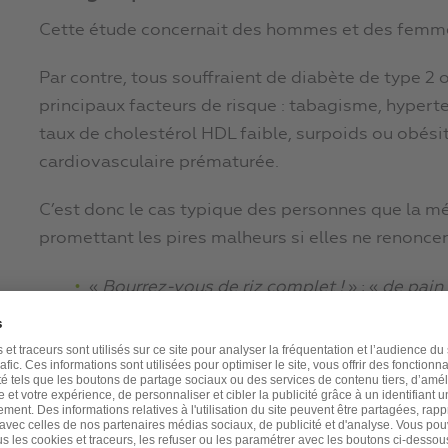
Cette étude concernait des hommes et des femme
Par contre, tous souffraient de diabète de type 2 
principaux facteurs de risque : tabagisme, hyperte
taux de cholestérol HDL faible, surpoids ou obés
cardiovasculaire prématurée.
C’est donc le cas typique des personnes que la mé
promettant les pires malheurs si elles ne renoncen
«
Bourrez-vous de riz complet !
» ; «
de pain
«
Et surtout, pas de beurre, pas d’huile, pas
On aimerait les y voir.
Mais dans cette étude, les médecins ont eu l’intell
demander exactement l’inverse.