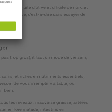
ation d’huile d’olive et d’huile de noix
, et
on calorique, c’est-à-dire sans essayer de
ger
e pas trop gros), il faut un mode de vie sain,
 sains, et riches en nutriments essentiels,
esoin de vous « remplir » à table, ou
ir bien.
tous les niveaux : mauvaise graisse, artères
leine, foie malade, intestins en