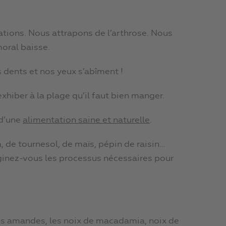
ations. Nous attrapons de l’arthrose. Nous
oral baisse.
 dents et nos yeux s’abîment !
exhiber à la plage qu’il faut bien manger.
 d’une
alimentation saine et naturelle
.
oja, de tournesol, de maïs, pépin de raisin…
ginez-vous les processus nécessaires pour
les amandes, les noix de macadamia, noix de