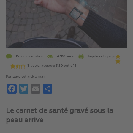
15 commentaires
4 918 vues
Imprimer la page
(
8
votes, average:
3,50
out of 5)
Partagez cet article sur :
Facebook
Twitter
Email
Partager
Le carnet de santé gravé sous la
peau arrive