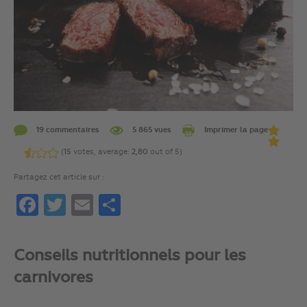
19 commentaires
5 865 vues
Imprimer la page
(
15
votes, average:
2,80
out of 5)
Partagez cet article sur :
Facebook
Twitter
Email
Partager
Conseils nutritionnels pour les
carnivores