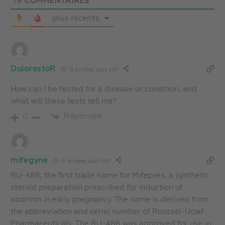
19
COMMENTAIRES
plus récents
DolorestoR
6 années plus tôt
How can I be tested for a disease or condition, and
what will these tests tell me?
Répondre
0
mifegyne
6 années plus tôt
RU-486, the first trade name for Mifeprex, a synthetic
steroid preparation prescribed for induction of
abortion in early pregnancy. The name is derived from
the abbreviation and serial number of Roussel-Uclaf
Pharmaceuticals. The RU-486 was approved for use in