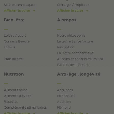
Sclérose en plaques
Chirurgie / Hôpitaux
Afficher la suite
Afficher la suite
Bien-être
A propos
Loisirs / sport
Notre philosophie
Conseils Beauté
La lettre Santé Nature
Famille
Innovation
La lettre confidentielle
Plan du site
Auteurs et contributeurs SNI
Paroles de Lecteurs
Nutrition
Anti-âge : longévité
Aliments sains
Anti-rides
Aliments à éviter
Ménopause
Recettes
Audition
Compléments alimentaires
Mémoire
Afficher la suite
Afficher la suite