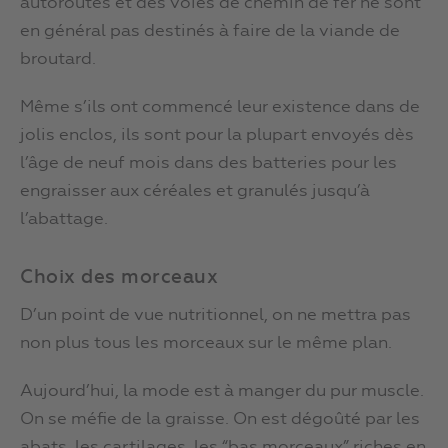
autoroutes et des voies de chemin de fer ne sont
en général pas destinés à faire de la viande de
broutard.
Même s’ils ont commencé leur existence dans de
jolis enclos, ils sont pour la plupart envoyés dès
l’âge de neuf mois dans des batteries pour les
engraisser aux céréales et granulés jusqu’à
l’abattage.
Choix des morceaux
D’un point de vue nutritionnel, on ne mettra pas
non plus tous les morceaux sur le même plan.
Aujourd’hui, la mode est à manger du pur muscle.
On se méfie de la graisse. On est dégoûté par les
abats, les cartilages, les “bas morceaux” riches en