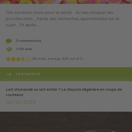
Des bonbons bons pour la santé Je vais choquer les
puristes mais… Après des recherches approfondies sur le
sujet… Et après ...
3 commentaires .
5 124 vues
(
18
votes, average:
3,67
out of 5)
Lire l’article
Lait d’amande ou lait entier ? La dispute dégénère en coups de
couteaux
02/10/2020