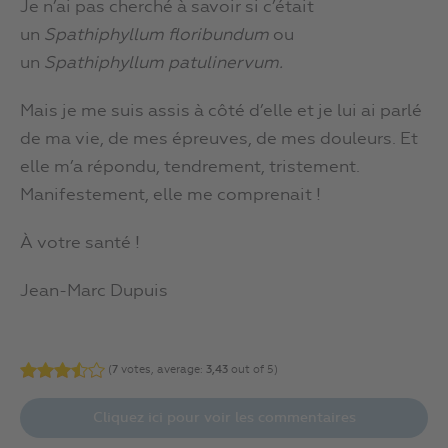
Je n’ai pas cherché à savoir si c’était
un
Spathiphyllum floribundum
ou
un
Spathiphyllum
patulinervum.
Mais je me suis assis à côté d’elle et je lui ai parlé
de ma vie, de mes épreuves, de mes douleurs. Et
elle m’a répondu, tendrement, tristement.
Manifestement, elle me comprenait !
À votre santé !
Jean-Marc Dupuis
(
7
votes, average:
3,43
out of 5)
Cliquez ici pour voir les commentaires