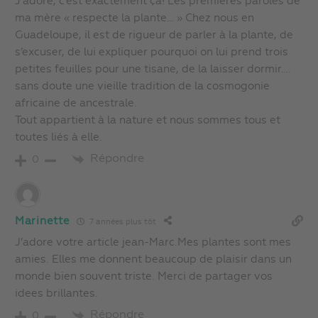
J’adore, c’est exactement ça! Les premières paroles de
ma mère « respecte la plante… » Chez nous en
Guadeloupe, il est de rigueur de parler à la plante, de
s’excuser, de lui expliquer pourquoi on lui prend trois
petites feuilles pour une tisane, de la laisser dormir….
sans doute une vieille tradition de la cosmogonie
africaine de ancestrale.
Tout appartient à la nature et nous sommes tous et
toutes liés à elle.
Répondre
0
Marinette
7 années plus tôt
J’adore votre article jean-Marc.Mes plantes sont mes
amies. Elles me donnent beaucoup de plaisir dans un
monde bien souvent triste. Merci de partager vos
idees brillantes.
Répondre
0