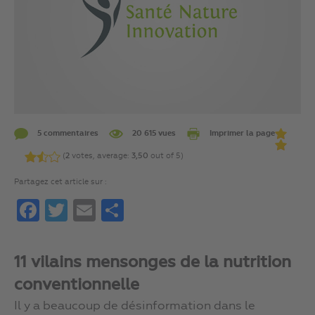
5 commentaires
20 615 vues
Imprimer la page
(
2
votes, average:
3,50
out of 5)
Partagez cet article sur :
Facebook
Twitter
Email
Partager
11 vilains mensonges de la nutrition
conventionnelle
Il y a beaucoup de désinformation dans le