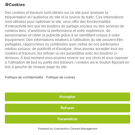
lipoprotein subclasses in adult men following a
carbohydrate-restricted diet.
[2]
Lutein and zeaxanthin concentrations in
plasma after dietary supplementation with egg
yolk
[3]
Short-term effect of eggs on satiety in
overweight and obese subjects.
Egg breakfast enhances weight loss
[4]
Le gras est bon pour la santé
[5]
Meta-analysis of prospective cohort studies
evaluating the association of saturated fat with
cardiovascular disease