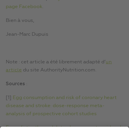
page Facebook
.
Bien à vous,
Jean-Marc Dupuis
Note : cet article a été librement adapté d’
un
du site AuthorityNutrition.com.
article
Sources
:
[1]
Egg consumption and risk of coronary heart
disease and stroke: dose-response meta-
analysis of prospective cohort studies
Eggs distinctly modulate plasma carotenoid and