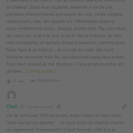
s’habillaient de blanc. Car la couleur blanche réverbère
la chaleur. Sous leur soutane, blanche il va de soi,
certains missionnaires portaient du noir, cette couleur
repoussant, elle, les rayons UV. Vêtements blancs,
sous-vêtements noirs : double protection. Par journées
de canicule, si je n’ai pas à sortir de la maison -je fais
mes emplettes et achats d’eau à l’avance, comme pour
faire face à un blocus-, je circule en robe (de nuit)
blanche en coton très fin, qui descend jusqu’aux pieds.
Fraîcheur quand je me déplace ! Cela produit entre les
jambes
…
Lire la suite »
Répondre
0
Chut
7 années plus tôt
Ce ne sont pas VOS astuces, mais celles du bon sens.
Vous auriez pu ajouter : -si vous avez la chance d’avoir
un logement “traversant”, il faut fermer côté Est le