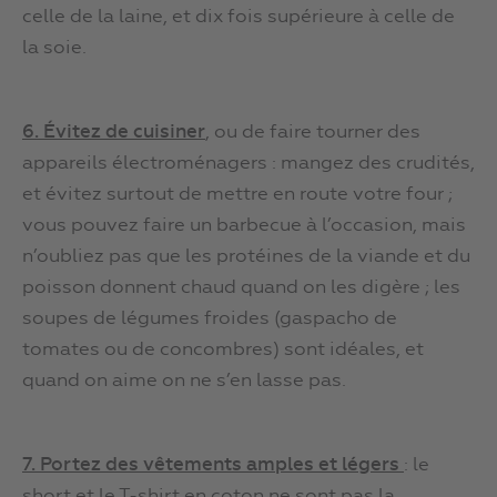
celle de la laine, et dix fois supérieure à celle de
la soie.
6. É
vitez de cuisiner
, ou de faire tourner des
appareils électroménagers : mangez des crudités,
et évitez surtout de mettre en route votre four ;
vous pouvez faire un barbecue à l’occasion, mais
n’oubliez pas que les protéines de la viande et du
poisson donnent chaud quand on les digère ; les
soupes de légumes froides (gaspacho de
tomates ou de concombres) sont idéales, et
quand on aime on ne s’en lasse pas.
7. Portez des v
êtements amples et léger
s
: le
short et le T-shirt en coton ne sont pas la