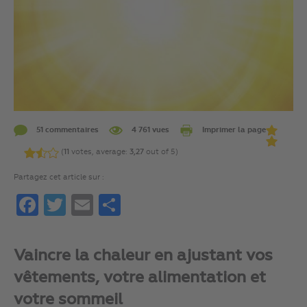
51 commentaires
4 761 vues
Imprimer la page
(
11
votes, average:
3,27
out of 5)
Partagez cet article sur :
Facebook
Twitter
Email
Partager
Vaincre la chaleur en ajustant vos
vêtements, votre alimentation et
votre sommeil