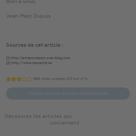
Bien à vous,
Jean-Marc Dupuis
Sources de cet article :
[1] http://artdevivresain.over-blog.com
[2] http://www.neosante.eu
(
366
votes, average:
3,17
out of 5)
Cliquez ici pour voir les commentaires
Découvrez les articles qui
concernent
...