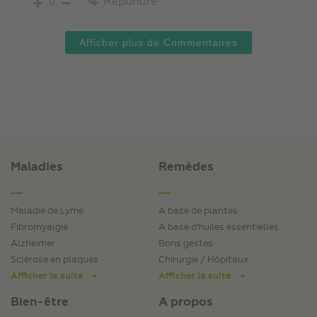
Répondre
0
Afficher plus de Commentaires
Maladies
Remèdes
Maladie de Lyme
A base de plantes
Fibromyalgie
A base d'huiles essentielles
Alzheimer
Bons gestes
Sclérose en plaques
Chirurgie / Hôpitaux
Afficher la suite
Afficher la suite
Bien-être
A propos