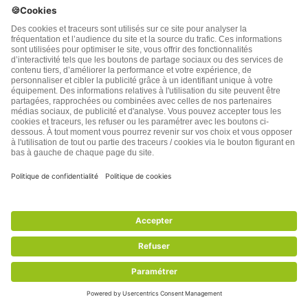
Hypertension : vérifiez que votre médecin ne se trompe pas
Toute la France se souvient d’avoir ri au début du film
Amélie P...
4 commentaires .
1 821 vues
(
5
votes, average:
3,20
out of 5)
Lire l’article
Commentaires sur l'article
''Histoires d’antidépresseurs''