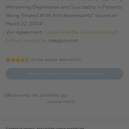
Worsening Depression and Suicidality in Patients
Being Treated With Antidepressants” issued on
March 22, 2004″.
Voir également :
Luvox and the Columbine High
School massacre
.
breggin.com
.
(
2
votes, average:
4,50
out of 5)
Cliquez ici pour voir les commentaires
Découvrez les articles qui
concernent
...