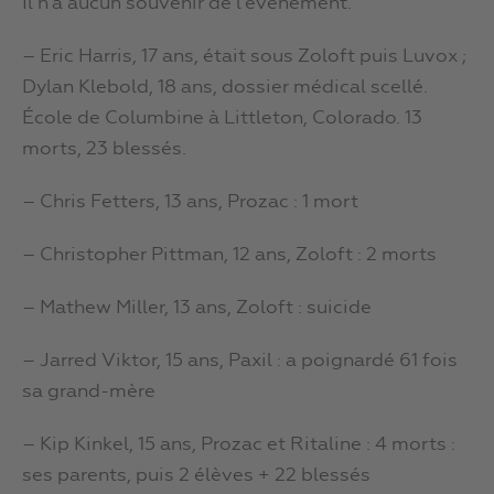
Il n’a aucun souvenir de l’événement.
– Eric Harris, 17 ans, était sous Zoloft puis Luvox ;
Dylan Klebold, 18 ans, dossier médical scellé.
École de Columbine à Littleton, Colorado. 13
morts, 23 blessés.
– Chris Fetters, 13 ans, Prozac : 1 mort
– Christopher Pittman, 12 ans, Zoloft : 2 morts
– Mathew Miller, 13 ans, Zoloft : suicide
– Jarred Viktor, 15 ans, Paxil : a poignardé 61 fois
sa grand-mère
– Kip Kinkel, 15 ans, Prozac et Ritaline : 4 morts :
ses parents, puis 2 élèves + 22 blessés