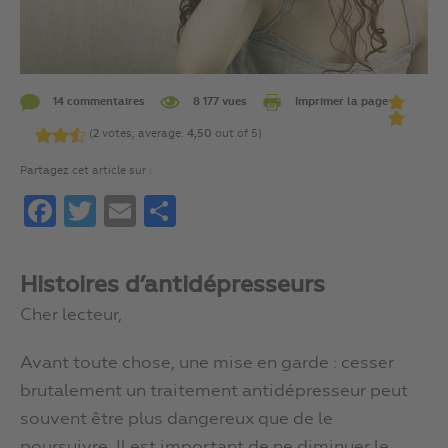
14 commentaires
8 177 vues
Imprimer la page
(
2
votes, average:
4,50
out of 5)
Partagez cet article sur :
Facebook
Twitter
Email
Partager
Histoires d’antidépresseurs
Cher lecteur,
Avant toute chose, une mise en garde : cesser
brutalement un traitement antidépresseur peut
souvent être plus dangereux que de le
poursuivre. Il est important de ne diminuer le