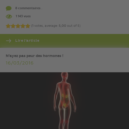
8 commentaires .
1 143 vues
(
1
votes, average:
5,00
out of 5)
Lire l’article
N’ayez pas peur des hormones !
16/03/2016