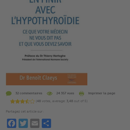
32 commentaires
24 357 vues
Imprimer la page
(
48
votes, average:
3,48
out of 5)
Partagez cet article sur :
Facebook
Twitter
Email
Partager