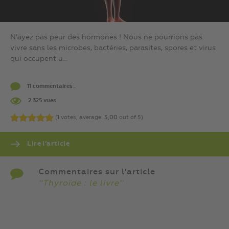
N’ayez pas peur des hormones ! Nous ne pourrions pas
vivre sans les microbes, bactéries, parasites, spores et virus
qui occupent u...
11 commentaires .
2 325 vues
(
1
votes, average:
5,00
out of 5)
Lire l’article
Commentaires sur l'article
''Thyroïde : le livre''