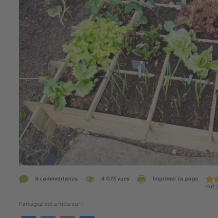
8 commentaires
4 073 vues
Imprimer la page
out 
Partagez cet article sur :