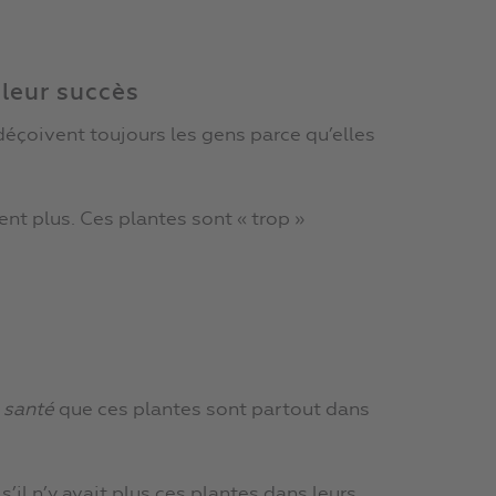
 leur succès
déçoivent toujours les gens parce qu’elles
ient plus. Ces plantes sont « trop »
 santé
que ces plantes sont partout dans
’il n’y avait plus ces plantes dans leurs