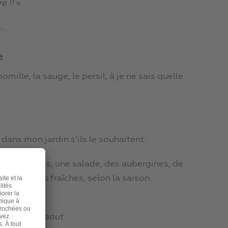
e !!
»
é…
e
momille, la sauge, le persil, à je ne sais quelle
ans mon jardin s’ils le souhaitent.
lles tomates, une salade, des aubergines, de
d’échalotes fraîches, selon la saison.
otager fin aout