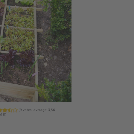
(
9
votes, average:
3,56
of 5)