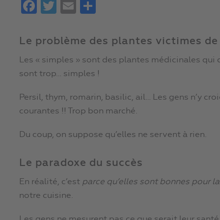
Facebook
Twitter
Email
Partager
Le problème des plantes victimes de
Les « simples » sont des plantes médicinales qui 
sont trop… simples !
Persil, thym, romarin, basilic, ail… Les gens n’y cro
courantes !! Trop bon marché.
Du coup, on suppose qu’elles ne servent à rien.
Le paradoxe du succès
En réalité, c’est
parce qu’elles sont bonnes pour la
notre cuisine.
Les gens ne mesurent pas ce que serait leur santé s