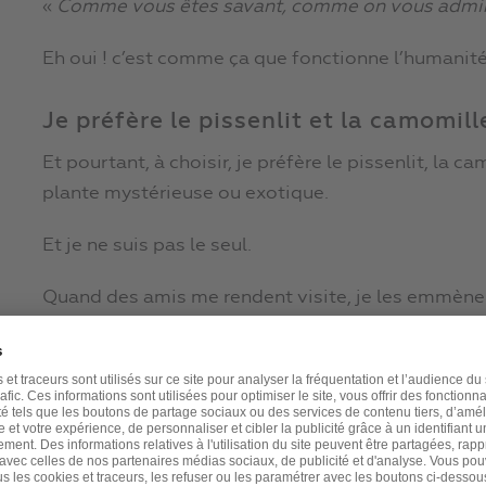
«
Comme vous êtes savant, comme on vous admir
Eh oui ! c’est comme ça que fonctionne l’humanit
Je préfère le pissenlit et la camomill
Et pourtant, à choisir, je préfère le pissenlit, la ca
plante mystérieuse ou exotique.
Et je ne suis pas le seul.
Quand des amis me rendent visite, je les emmène d
Au passage, je cueille une courgette, quelques be
la rhubarbe, des épinards, une botte d’oignons ou 
Une récolte particulièrement abondante de mon p