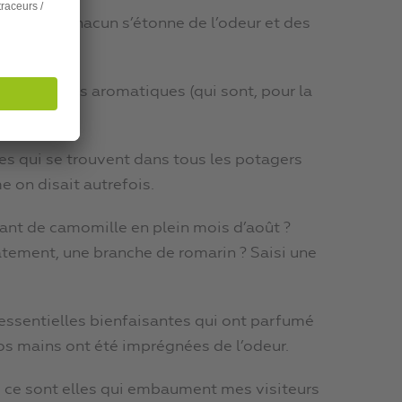
moi !), et chacun s’étonne de l’odeur et des
 des plantes aromatiques (qui sont, pour la
le cageot.
bes qui se trouvent dans tous les potagers
e on disait autrefois.
nt de camomille en plein mois d’août ?
catement, une branche de romarin ? Saisi une
 essentielles bienfaisantes qui ont parfumé
os mains ont été imprégnées de l’odeur.
, ce sont elles qui embaument mes visiteurs