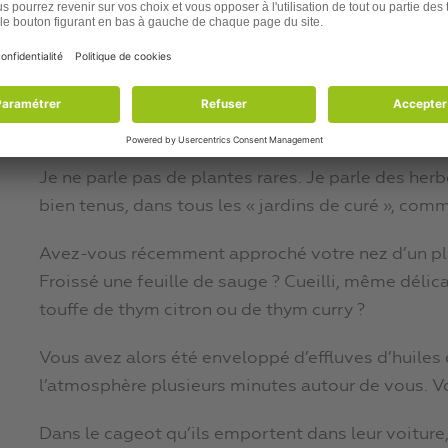
C’est toujours un moment de plaisir (surtout pour 
belles couleurs de ces légumes si frais.
Mais l’excitation est à son comble quand je coupe
plupart, aussi médicinales) pour les ajouter dans 
Je ne parle pas de plantes rares. Je parle des her
bien tenus, dans tous les « jardins de curé », comm
Avez-vous récemment approché votre nez d’un pla
Froissé une feuille de sauge ? Cueilli, même déli
touffe de thym citron ou de thym curry ?
Vous avez alors été enveloppé d’effluves d’huiles
l’atmosphère plusieurs minutes autour de vous. V
Dans le cageot qu’ils emportent dans leur voiture