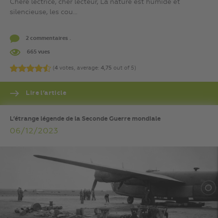
Chère lectrice, cher lecteur, La nature est humide et
silencieuse, les cou...
2 commentaires .
665 vues
(
4
votes, average:
4,75
out of 5)
Lire l’article
L’étrange légende de la Seconde Guerre mondiale
06/12/2023