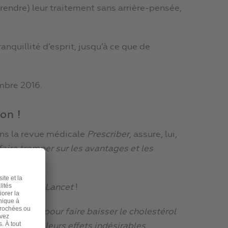
prendre) leur traitement sans arrière-pensée,
ranquillité d’esprit, jusqu’à ce que de
embre 2016.
on !
dans la revue médicale
Prescriber
, assure, lui,
faire tromper sur les avantages et les
sujet
».
mé dans
The Lancet
!
sivement pour faire baisser le cholestérol
xagérés, et leurs effets indésirables