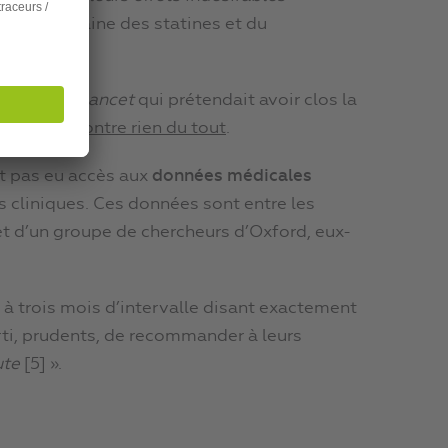
ans le domaine des statines et du
e étude de
Lancet
qui prétendait avoir clos la
it, ne démontre rien du tout
.
ont pas eu accès aux
données médicales
is cliniques. Ces données sont entre les
et d’un groupe de chercheurs d’Oxford, eux-
 à trois mois d’intervalle disant exactement
parti, prudents, de recommander à leurs
ute
[5] ».