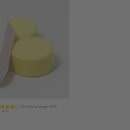
(
8
votes, average:
4,00
 of 5)