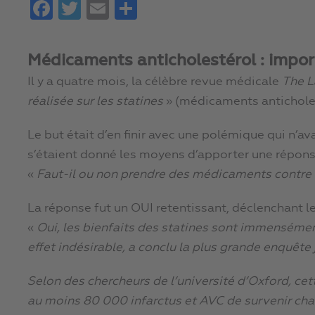
Facebook
Twitter
Email
Partager
Médicaments anticholestérol : impor
Il y a quatre mois, la célèbre revue médicale
The L
réalisée sur les statines
» (médicaments anticholes
Le but était d’en finir avec une polémique qui n’ava
s’étaient donné les moyens d’apporter une réponse
«
Faut-il ou non prendre des médicaments contre 
La réponse fut un OUI retentissant, déclenchant les
«
Oui, les bienfaits des statines sont immenséme
effet indésirable, a conclu la plus grande enquête j
Selon des chercheurs de l’université d’Oxford, c
au moins 80 000 infarctus et AVC de survenir ch