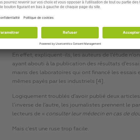
minimisés
», écrivent des cardiologues experts d
cholestérol [3].
Reprenant pratiquement ligne par ligne la grand
controverse,
ils démontrent que cette étude, en fa
En effet, expliquent-ils, les auteurs de l’étude n’
ayant abouti à la publication des résultats d’essa
mains des laboratoires qui ont financé les essais 
mêmes payés par les industriels [4].
Logiquement troublés d’avoir publié deux articles
l’inverse de l’autre, les journalistes prennent le 
lecteurs de «
consulter leur médecin en cas de do
Mais c’est une ruse trop facile.