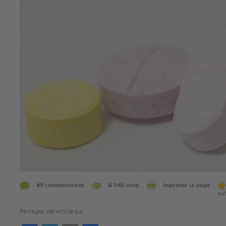
49 commentaires
6 046 vues
Imprimer la page
out
Partagez cet article sur :