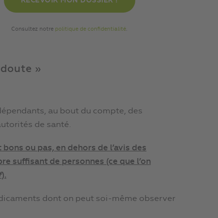
Consultez notre
politique de confidentialité
.
 doute »
t dépendants, au bout du compte, des
utorités de santé.
 bons ou pas, en dehors de l
’
avi
s des
bre suffisant de personne
s
(ce que l
’
on
f
).
 médicaments dont on peut soi-même observer