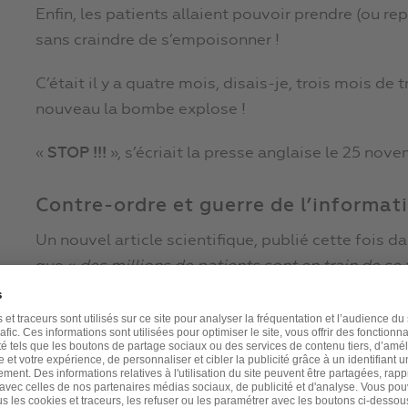
Enfin, les patients allaient pouvoir prendre (ou re
sans craindre de s’empoisonner !
C’était il y a quatre mois, disais-je, trois mois de t
nouveau la bombe explose !
«
STOP !!!
», s’écriait la presse anglaise le 25 nov
Contre-ordre et guerre de l’informati
Un nouvel article scientifique, publié cette fois 
que «
des millions de patients sont en train de se 
inconvénients des statines, selon des experts du 
C’est mot pour mot l’inverse de ce qui était affir
«
Les bénéfices de ces médicaments prescrits mas
et réduire les risques cardio-vasculaires ont été e